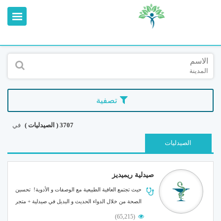
القائمة
X
معلومات المستخدم
الاسم
المدينة
اللغة
تسجيل الدخول
تصفية
التسجيل
ابحث عن مزود الخدمة الطبية
3707 ( الصيدليات )
في
الصيدليات
الرئيسة
عن ميدكس
صيدلية ريميديز
خدماتنا
حيث تجتمع العافية الطبيعية مع الوصفات و الأدوية! تحسين
عن الاردن
الصحة من خلال الدواء الحديث و البديل في صيدلية + متجر
احجز موعدك الان مع
صحي....
(65,215)