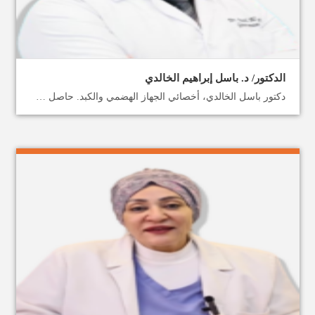
الدكتور/ د. باسل إبراهيم الخالدي
دكتور باسل الخالدي، أخصائي الجهاز الهضمي والكبد. حاصل على شهادة الطب من جامعة دمشق والبورد الأردني في تخصص الباطنية. والبورد الأردني في تخصص أمراض الجهاز الهضمي والتنظير والكبد. حيث اكتسب خبرته من خلال تدريباته خلال فترة الإقامة في مستشفى الجامعة الأردنية. ومن العمل في العديد من المستشفيات داخل المملكة وخارجها. مثل: مستشفى الاستقلال، ومستشفى العقبة الإسلامي، ومستشفى الجامعة الأردنية، والمستشفى الأهلي في قطر. يقدم دكتور باسل الخالدي جميع العلاجات المتعلقة في أمراض الجهاز الهضمي. مثل أمراض القولون العصبي وعسر الهضم والارتداد المعدي المريئي، وأمراض القولون المناعية، والتهاب الأمعاء، وأمراض الكبد الحادة والمزمنة وتشمع الكبد، وتنظير المعدة والقولون التشخيصي والعلاجي، وتنظير القنوات الصفراوية، وعلاج السمنة بالمنظار باستخدام بالون المعدة، وعلاج النزيف الهضمي الحاد وربط دوالي المريء عن طريق المنظار. ميدكس الأردن تقدم لك جميع الخدمات الطبية واللوجستية الشاملة لرحلة علاجك داخل الأردن. تواصل معنا واحجز موعدك مع أفضل طبيب جهاز هضمي في المملكة.