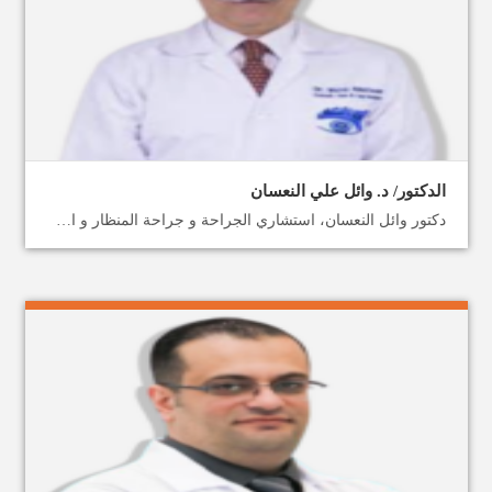
الدكتور/ د. وائل علي النعسان
دكتور وائل النعسان، استشاري الجراحة و جراحة المنظار و السمنة في عمان اكتشف عالم الصحة والعافية في الأردن مع ميدكس، احصل على علاج وجراحة السمنة في الأردن من قبل أفضل الأطباء، خطط الآن لرحلتك العلاجية والاستشفائية معنا