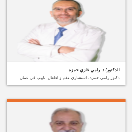
الدكتور/ د. رامي غازي حمزة
دكتور رامي حمزة، استشاري عقم و اطفال انابيب في عمان صحتك هي أولويتنا، سافر لتلقي العلاج في الأردن مع ميدكس، الأطباء ذوي الخبرة لإجراءات أطفال الأنابيب في الأردن، احجز الآن رحلتك العلاجية والاستشفائية معنا