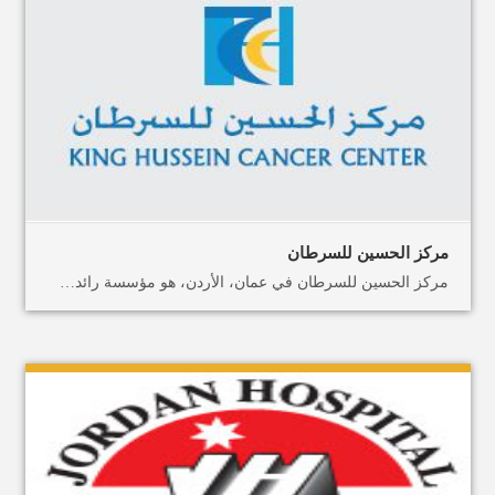
مركز الحسين للسرطان
مركز الحسين للسرطان في عمان، الأردن، هو مؤسسة رائدة في علاج وأبحاث السرطان في الشرق الأوسط. تأسس في عام 1997، وهو مكرس لتقديم رعاية عالمية لمرضى السرطان من الأردن والشرق الأوسط. تتمثل مهمة المركز في توفير رعاية عالية الجودة وشاملة لمرضى السرطان تركز على الاحتياجات الفردية لكل مريض. ويقدم المركز مجموعة واسعة من الخدمات الطبية. بما في ذلك: الاختبارات التشخيصية للسرطان، الجراحة، العلاج الإشعاعي، العلاج الكيميائي، والرعاية الداعمة. بالإضافة إلى ذلك، يقدم مركز الحسين مجموعة متنوعة من خدمات الدعم. بما في ذلك؛ الإرشاد والتغذية وإدارة الألم لمساعدة المرضى وأسرهم على مواجهة تحديات علاج السرطان. يلتزم المركز بالنهوض بأبحاث السرطان من خلال برامجه وشراكاته المختلفة. يتعاون المركز مع مراكز السرطان والمؤسسات البحثية الرائدة في جميع أنحاء العالم لإجراء أبحاث رائدة حول الوقاية من السرطان وتشخيصه وعلاجه. أسفرت المبادرات البحثية لمركز الحسين عن العديد من الاكتشافات المهمة في مجال السرطان. والتي ساعدت في تحسين رعاية مرضى السرطان في جميع أنحاء العالم. وقعت ميدكس الأردن ومؤسسة الحسين للسرطان اتفاقية للعمل معًا، لجعل علاجات السرطان أكثر سهولة في الشرق الأوسط. تمتلك منشأة الحسين للسرطان الحديثة أحدث التقنيات والمعدات لتقديم أفضل رعاية ممكنة لمرضى السرطان في عمان. ويضم المركز مهنيين طبيين مدربين تدريباً عالياً وذوي خبرة. بما في ذلك؛ أطباء الأورام، الجراحين، الممرضات، وموظفي الدعم، الذين يكرسون جهودهم لتقديم الرعاية الرحيمة لكل مريض. يمكنك حجز موعد والتخطيط لرحلة كاملة للعلاج الإشعاعي والعلاج الكيميائي وأنواع أخرى من علاج السرطان مع ميدكس الأردن. اتصل بنا، أو ارسل لنا رسالة على الواتساب.