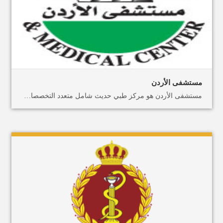
مستشفى الأردن
مستشفى الأردن هو مركز طبي حديث شامل متعدد التخصصات بسعة 300 سرير، يقدم خدمات طبية متقدمة في عمان، الأردن. تأسس المستشفى عام 2003، وهو ملتزم بتقديم خدمات رعاية صحية عالية الجودة للمرضى. يشتهر المستشفى بتقنياته الطبية المتقدمة، والمهنيين الطبيين ذوي الخبرة، ومجموعة شاملة من الخدمات الطبية. يقع في مكان مناسب في وسط المدينة، مما يجعل الوصول إليه سهلاً للسائحين والمرضى من الشرق الأوسط. يمكن للمرضى في المستشفى الاستفادة من الإجراءات والعلاجات الطبية المتقدمة. بما في ذلك؛ جراحة القلب، الأعصاب، القولون والمستقيم، العظام، المسالك البولية، والجراحة التجميلية. يحتوي المستشفى أيضًا على قسم طوارئ مجهز بالكامل يعمل على مدار الساعة طوال أيام الأسبوع. مستشفى الاردن هو أول مستشفى أردني تخصصي عام يحصل على الاعتماد الدولي من اللجنة المشتركة الدولية (JCI). يوجد بالمستشفى فريق من المهنيين الطبيين المؤهلين تأهيلا عاليا الملتزمين بتقديم رعاية استثنائية للمرضى. يتكون فريق الأطباء بالمستشفى من أخصائيين ذوي خبرة عالية في مختلف مجالات الطب. بما في ذلك أمراض القلب، الأعصاب، وجراحة العظام وغيرها. يلتزم المستشفى بتقديم رعاية طبية عالية الجودة للمرضى وبأسعار معقولة. يمكن للمرضى أيضًا الاستفادة من شراكات المستشفى مع العديد من شركات التأمين، مما يجعل الرعاية الصحية أكثر سهولة وبأسعار معقولة. وقع مستشفى الأردن وميدكس الأردن شراكة لضمان حصول المرضى القادمين من الخارج على تجربة مريحة وخالية من الإجهاد أثناء إقامتهم. تقدم بوابة ميدكس الأردن خدمات الترجمة، والاستقبال، والإقامة في الفنادق، وحجز المواعيد مع المستشفى، وغيرها من المساعدة الإضافية في ترتيبات السفر. يمكنك حجز موعد والتخطيط للرحلة بأكملها لاستشارات طب المسالك البولية، الغدد الصماء، وطب العيون مع ميدكس الأردن. اسألنا عن أفضل المستشفيات والأطباء في الأردن، ويمكننا الاهتمام بإجراءات العلاج الخاص بك. اتصل بنا، أو أرسل رسالة على الواتساب.