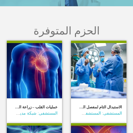
الحزم المتوفرة
الاستبدال التام لمفصل الركبة
عمليات القلب – زراعة الشرايين (CABG)
المستشفى: المستشفى التخصصي
المستشفى: شبكة مديكس الأردن