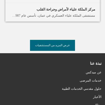
مركز الملكة علياء لأمراض وجراحة القلب
مستشفى الملكة علياء العسكري في عمان، تأسس عام 1987، حيث يقدم المستشفى خــدمة طبيــة متـميزة وآمنــة ذات جــودة عالية وبتكلفة معقولة. مع الإلتزام بالتطوير والتحسيــن المستــمر والإستخـدام الأمثـــل للمـــوارد المتـــاحة. من خــلال الكـوادر الطبيـــة المؤهـلة والتقنيات الحديثة، بهدف المساهمة الفاعلة في رفع مستوى الرعاية الصحية في الأردن. يختص المستشفى بجراحة القلب والشرايين والجراحة بالمناظير لمختلف التخصصات الجراحية. حيث يتسع المستشفى الى (237) سرير موزعة على الأقسام التالية: قسم القلب والشرايين، الأطفال، العناية الحثيثة، التنفسية، الباطنية، النسائية والتوليد، الخداج، العمليات اليومية، وحدة غسيل الكلى، قسم المعالجه الفيزيائية. يمتلك مركز القلب أحدث الأجهزة والتقنيات العالمية المتقدمة مثل: محطة المراقبة الإلكترونية للمريض مختبرات القسطرة الرقمية الحديثة النظائر المشعة للقلب تخطيط صدى القلب وجهاز كهروفيزيولوجية جهاز إرسال واستقبال تخطيط القلب عن طريق الهاتف تقدم لك ميدكس الأردن أفضل خدمة استقبال لمساعدة المرضى من السعودية، قطر، العراق، مصر، البحرين وغيرها من الدول. في ترتيبات السفر وتوصيات الإقامة ومشاهدة المعالم السياحية وغيرها. أسئلة حول عمان والمنطقة، مهما كانت الحاجة، فإن خدماتنا في متناول اليد لضمان شعورك بالأمان والراحة أثناء إقامتك. لا تدع نقص الخيارات من حولك يحد من خيارات الرعاية الصحية الخاصة بك. اكتشف فوائد السياحة العلاجية في الأردن اليوم، احجز استشارتك من خلال التواصل معنا او ارسال رسالة على الواتساب.
عرض المزيد من المستشفيات
نبذة عنا
عن ميدكس
خدمات المرضى
حلول مقدمي الخدمات الطبية
الأخبار