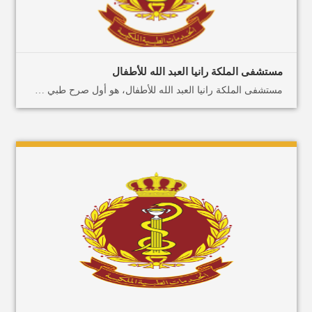
مستشفى الملكة رانيا العبد الله للأطفال
مستشفى الملكة رانيا العبد الله للأطفال، هو أول صرح طبي متخصص للأطفال في الأردن. حيث يمتاز ببناء حديث متطور ضمن أرقى المعايير العالمية بالإضافة إلى التكنولوجيا الطبية المتميزة والكوادر الطبية. يقدم المستشفى خدماته الطبية المتميزة للاطفال في الأردن ومن الدول العربية الشقيقة الذين يعانون من امراض مزمنة ومستعصية. يتميز المستشفى في تقديم عمليات زراعة الأعضاء كزراعة نخاع العظم، الكلى، الكبد، القوقعة. بالإضافة الى عمليات المنظار للأطفال في جميع الأعمار.حيث اجريت لغاية الآن 50 عملية زراعة نخاع العظم ووصلت نسبه النجاح فيها الى 80% وهي تضاهي النسب العالمية. بالإضافة الى أن سعة المستشفى 200 سرير مقسمة على الأقسام: قسم الأعصاب وفسيولوجية الأعصاب، التغذية، الجهاز الهضمي، الصدرية، العناية الحثيثة، العيون، الغدد، أمراض الاستقلاب، أمراض الدم والأورام، وقسم أمراض الكلى. تقدم الشعبة العصبية في المستشفى، علاج لأمراض الاضطرابات العصبية. بما في ذلك؛ التشنج والصرع، الصداع، الضعف، اضطرابات الكلام، المشي، والتشنجات اللاإرادية. ويعالج قسم الأورام حوالي 100 حاله جديده للسرطان عند الأطفال في السنه من الاردن وخارجه من الدول العربيه الشقيقة. يقدم متخصصون ميدكس الأردن، خطط علاج مخصصة تتعلق بجميع أمراض الأطفال. مصممة لتلبية الاحتياجات الفريدة للمرضى من الشرق الأوسط، وسنعمل معك عن كثب لضمان راحتك ورضاك. لا تدع نقص الخيارات من حولك يحد من خيارات الرعاية الصحية الخاصة بك، اكتشف السياحة العلاجية في الأردن معنا. اتصل بنا أرسل رسالة على الواتساب.