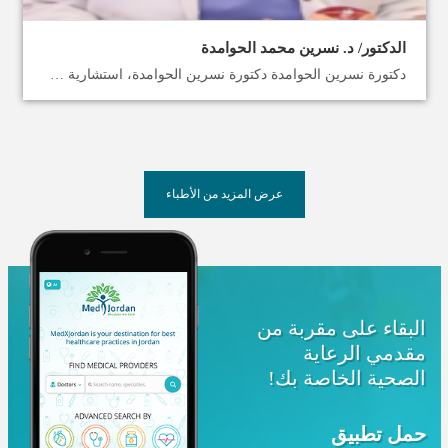
الدكتور/ د. نسرين محمد الحوامدة
دكتورة نسرين الحوامدة دكتورة نسرين الحوامدة، استشارية في الجراحة النسائية والعقم وأطفال الأنابيب (IVF). وهي أول طبيبة نسائية في الوطن العربي تستخدم تقنية الترددات الراديوية (RFA) لعلاج الأورام الليفية (الياف الرحم) دون جراحة، كبديل آمن ومتطور عن استئصال الرحم، ما يُشكل نقلة نوعية في الحفاظ على الرحم والخصوبة وتقليل المضاعفات. تتميز عيادة دكتورة نسرين الحوامدة بتوفر أحدث الأجهزة الطبية والتجميلية الخاصة بالمرأة، ما يجعلها مركزًا متكاملًا للرعاية النسائية المتقدمة، يجمع بين الخبرة الطويلة والتكنولوجيا الحديثة. خدمات دكتورة نسرين الحوامدة: الحقن المجهري ببرامج متطورة وتقنيات حديثة عمليات السلس البولي بالتقنيات الحديثة عمليات التجميل النسائي و التهبيطة الامامية والخلفية برامج خاصة لاعادة حيوية المبيض الضعيف والبطانة بإستخدام البلازما و ال +NAD عمليات استئصال الأرحام بالطرق الجراحية وغير الجراحية المناظير الرحمية بالظاهرة الذكية لعلاج العقم واستئصال الاورام الرحمية تقنيات التجميل النسائي الحديثة (بوتوكس، فيلر، بلازما، كاربوكسي) عمليات شد المهبل ورفع المثانة ورفع الرحم بالأمواج الراديوية علاج السلس البولي النسائي بأحدث أجهزة كيجل جهاز CIT لانتاج الكوليجن الذاتي لعلاج علامات تقدم السن والتشققات ميدكس الأردن تساعدكِ في تخطيط رحلة علاج آمنة وشاملة. تواصل معنا واحجزي موعدك مع دكتورة نسرين الحوامدة، الأفضل لعلاج العقم والياف الرحم.
عرض المزيد من الأطباء
البقاء على مقربة من
مقدمي الرعاية
الصحية الخاصة بك!
حمل تطبيق