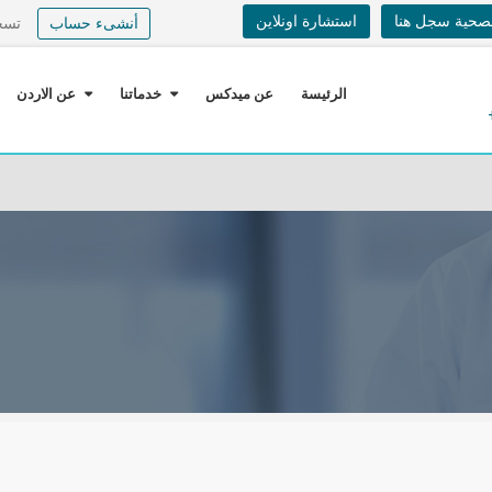
لصحية سجل هنا
استشارة اونلاين
أنشىء حساب
تسج
الرئيسة
عن ميدكس
خدماتنا
عن الاردن