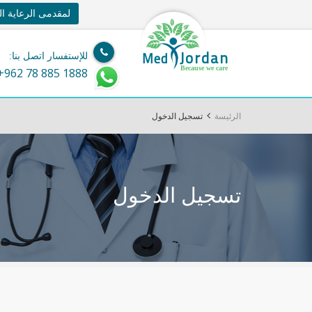
لمقدمى الرعاية ا
Jordan
Med
للإستفسار اتصل بنا:
Because we care
+962 78 885 1888
الرئيسة
تسجيل الدخول
تسجيل الدخول