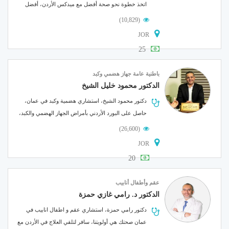
الأخبار
اتخذ خطوة نحو صحة أفضل مع ميدكس الأردن، أفضل
مقالات
أخصائي عظام ومفاصل في....
(10,829)
أسئلة شائعة
JOR
25
باطنية عامة
جهاز هضمي وكبد
الدكتور محمود خليل الشيخ
دكتور محمود الشيخ، استشاري هضمية وكبد في عمان،
حاصل على البورد الأردني بأمراض الجهاز الهضمي والكبد،
والبورد الأردني لأمراض الباطنية،....
(26,600)
JOR
20
عقم وأطفال أنابيب
الدكتور د. رامي غازي حمزة
دكتور رامي حمزة، استشاري عقم و اطفال انابيب في
عمان صحتك هي أولويتنا، سافر لتلقي العلاج في الأردن مع