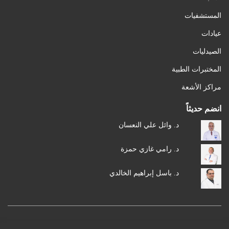
المستشفيات
عيادات
الصيدليات
المختبرات الطبية
مراكز الأشعة
انضم حديثاً
د. وائل علي النعسان
د. رامي غازي حمزة
د. باسل إبراهيم الخالدي
شروط الاستخدام
سياسة الخصوصية
© 2026 MedXJordan. جميع الحقوق محفوظة.