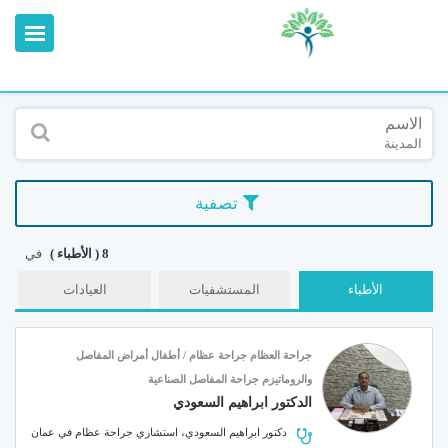
القائمة
X
معلومات المستخدم
الاسم
المدينة
اللغة
تسجيل الدخول
تصفية
التسجيل
ابحث عن مزود الخدمة الطبية
8 ( الأطباء )
في
الأطباء
المستشفيات
العيادات
الرئيسة
عن ميدكس
جراحة العظام
جراحة عظام / أطفال
أمراض المفاصل
خدماتنا
والروماتيزم
جراحة المفاصل الصناعية
عن الاردن
الدكتور ابراهيم السعودي
احجز موعدك الان مع
دكتور ابراهيم السعودي، استشاري جراحة عظام في عمان