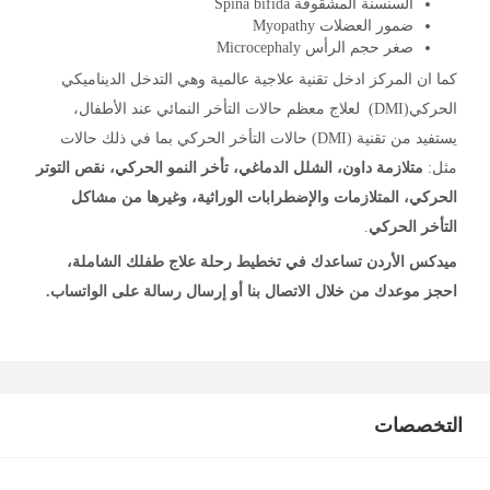
السنسنة المشقوقة Spina bifida
ضمور العضلات Myopathy
صغر حجم الرأس Microcephaly
كما ان المركز ادخل تقنية علاجية عالمية وهي التدخل الديناميكي
الحركي(DMI) لعلاج معظم حالات التأخر النمائي عند الأطفال،
يستفيد من تقنية (DMI) حالات التأخر الحركي بما في ذلك حالات
مثل:
متلازمة داون، الشلل الدماغي، تأخر النمو الحركي، نقص التوتر
الحركي، المتلازمات والإضطرابات الوراثية، وغيرها من مشاكل
التأخر الحركي
.
ميدكس الأردن تساعدك في تخطيط رحلة علاج طفلك الشاملة،
احجز موعدك
من خلال الاتصال بنا أو إرسال رسالة على الواتساب.
التخصصات