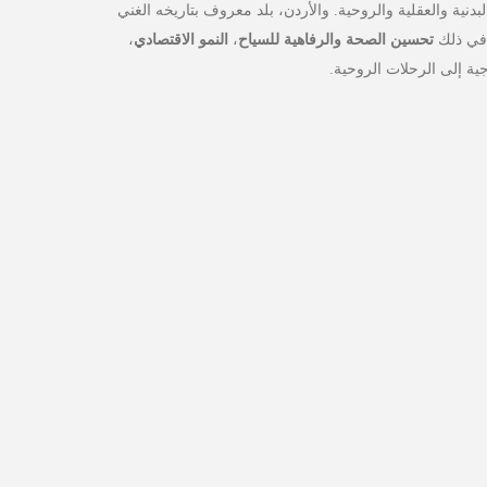
الأخبار
ية والعقلية والروحية. والأردن، بلد معروف بتاريخه الغني
مقالات
ا في ذلك
تحسين الصحة والرفاهية للسياح
،
النمو الاقتصادي
،
أسئلة شائعة
اجية إلى الرحلات الروحية.