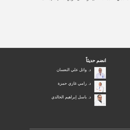
انضم حديثاً
د. وائل علي النعسان
د. رامي غازي حمزة
د. باسل إبراهيم الخالدي