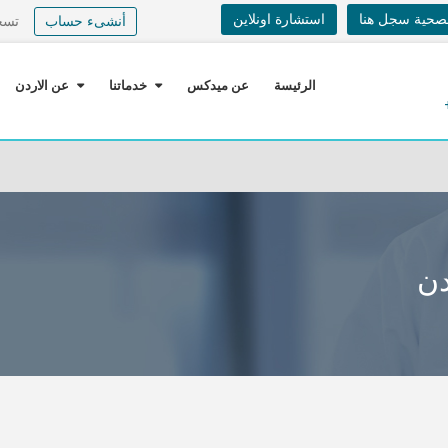
لصحية سجل هنا
استشارة اونلاين
أنشىء حساب
تسج
الرئيسة
عن ميدكس
خدماتنا
عن الاردن
دن