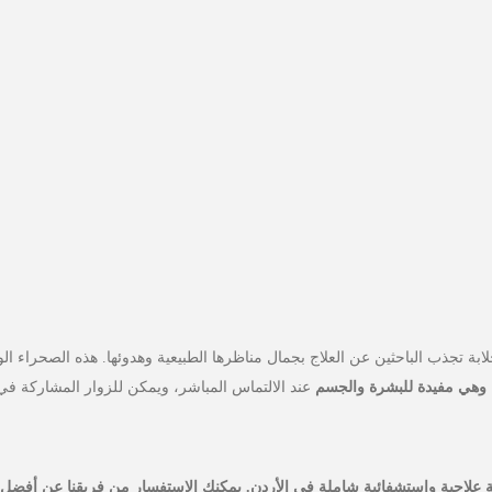
بة تجذب الباحثين عن العلاج بجمال مناظرها الطبيعية وهدوئها. هذه الصحراء ال
، وهي مفيدة للبشرة والجسم
عند الالتماس المباشر، ويمكن للزوار المشاركة ف
جية واستشفائية شاملة في الأردن. يمكنك الاستفسار من فريقنا عن أفضل 