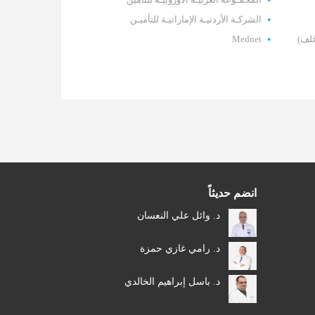
الشركـة الأردنيـة الإماراتيـة للتأميـن
غلف)
Mednet
انضم حديثاً
د. وائل علي النعسان
د. رامي غازي حمزة
د. باسل إبراهيم الخالدي