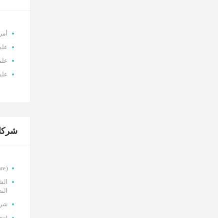
أمر
علم
علم 
علم
شركات
(Omni Care)
الشر
الت
شرك
nal