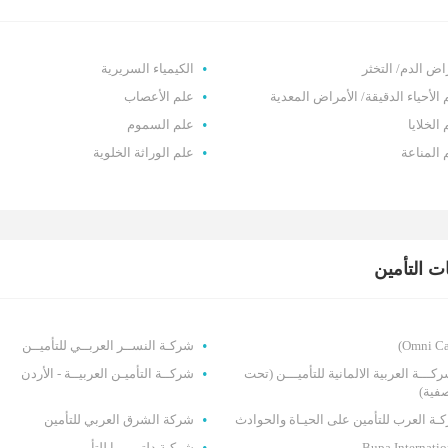
اض الدم/ التخثر
الكيمياء السريرية
 الأحياء الدقيقة/ الأمراض المعدية
علم الأعصاب
الخلايا
علم السموم
 المناعة
علم الوراثة الخلوية
 التأمين
شركـة النســر العربــي للتأميــن
كـــة العربية الالمانية للتأميـــن (تحت
شركــة التأميـن العربيــة - الأردن
صفية)
ـة العرب للتأمين على الحيـاة والحوادث
شركة الشرق العربي للتأمين
Bupa Internatio
شركـة دلتـــــــا للتأميــــن