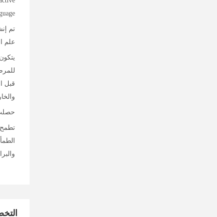
active
guage.
علم ال
يتكون 
للمرضى
والخارجي
حصلت م
تطمح م
الطمأن
والبرامج لل
التخ