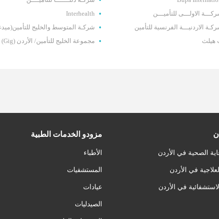
كـــة الاولـــى للتأميـــن
Interhealth
كـة الاردنيـــة الفرنسية للتأمين
شركـة المتوسط والخليج للتأمين(ميد
 هيلث
مجموعة الخليج للتأمين/ الأردن (Gig)
ن
مزودو الخدمات الطبية
اية الصحية في الأردن
الأطباء
لعلاجية في الأردن
المستشفيات
لاستشفائية في الأردن
عيادات
الصيدليات