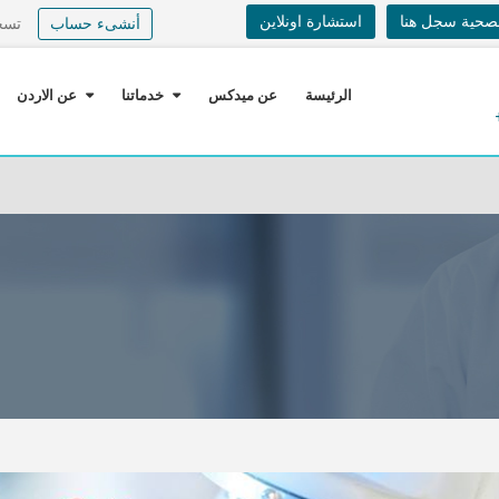
لصحية سجل هنا
استشارة اونلاين
أنشىء حساب
تسج
الرئيسة
عن ميدكس
خدماتنا
عن الاردن