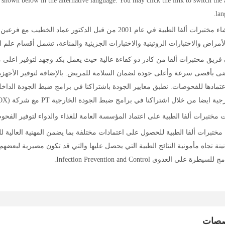
 shown below in the alternative language. You may click the link to switch the 
lan
تم إنشاء مختبرات ألفا الطبية في عام 2001 من قبل الدك
أمراض والاختبارات الروتينية والاختبارات الجزيئية والمناعة، تشمل أقسام علم الأ
فريق مختبرات ألفا من كادر ذو كفاءة عالية حيث يعمل بكد وجهد لتوفير اعلى مع
 بأقصى سرعة وأعلى جودة لضمان السلامة للمريض. بالإضافة لتوفير الأجهزة الط
ة ايضا من خلال اشتراكنا في برامج ضبط الجودة الخارجية PT مع شركة (RANDOX) البريطانية.
ختبرات ألفا الطبية على اعتماد المؤسسة العامة للغذاء والدواء لتوفير الفحوصات 
ختبرات ألفا الطبية للحصول على اعتمادات مختلفة بما يضمن المهنية العالية ل
ينة تجاه مأمونية النتائج الطبية التي يحصل عليها والتي قد تكون مصيرية لبعضه
سيطرة على العدوى Infection Prevention and Control.
صصات