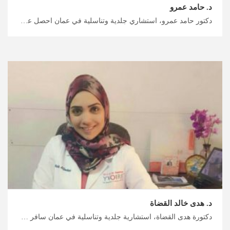
د. حامد عمرو
دكتور حامد عمرو، استشاري جلدية وتناسلية في عمان احصل على أفضل قيمة مقابل أموالك من خلال منصة السياحة العلاجية لدينا، علاج تساقط الشعر في الأردن وأمراض فروة الرأس، ابحث عن طبيبك المختص مع ميدكس الأردن
د. هدى خالد القضاة
دكتورة هدى القضاة، استشارية جلدية وتناسلية في عمان سافر لتلقي العلاج في الأردن مع ميدكس، خدمات الأمراض الجلدية والتناسلية في الأردن المتخصصة لمشاكل البشرة وحالاتها، ابدأ الآن بتخطيط رحلتك العلاجية معنا