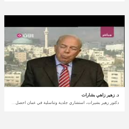
د. زهير زاهي بشارات
دكتور زهير بشيرات، استشاري جلدية وتناسلية في عمان احصل على رعاية طبية عالية الجودة مع ميدكس الأردن، أطباء الجلدية في الأردن الموثوق بهم لعلاج حب الشباب والوردية وغيرها من مشاكل البشرة، خطط لرحلتك العلاجية معنا