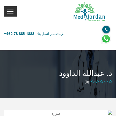
القائمة
X
Jordan
Med
Because we care
معلومات المستخدم
+962 78 885 1888
للإستفسار اتصل بنا:
اللغة
تسجيل الدخول
التسجيل
ابحث عن مزود الخدمة الطبية
د. عبدالله الداوود
الرئيسة
(0)
عن ميدكس
خدماتنا
عن الاردن
احجز موعدك الان مع