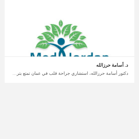
د. أسامة حرزالله
دكتور أسامة حرزالله، استشاري جراحة قلب في عمان تمتع بترتيبات السفر السلسة للمواعيد الطبية في الأردن معنا، العلاج والرعاية الشخصية لأمراض القلب والأوعية الدموية، التخطيط لرحلة علاجية واستشفائية مع ميدكس