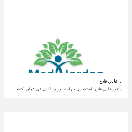
د. فادي فلاح
دكتور فادي فلاح، استشاري جراحة اورام الكلى في عمان اكتشف السياحة العلاجية في الأردن مع ميدكس الأردن، علاجات وجراحات الكلى والمسالك البولية المبتكرة من امهر أطباء الأردن، خطط لرحلتك العلاجية والاستشفائية الآن