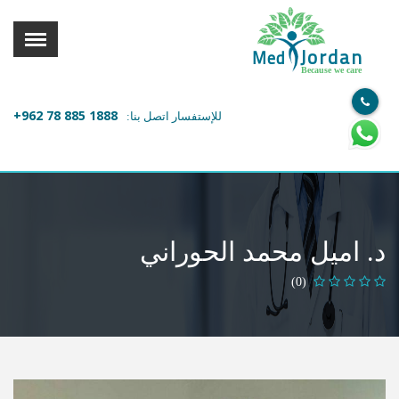
القائمة
X
Jordan
Med
Because we care
معلومات المستخدم
+962 78 885 1888
للإستفسار اتصل بنا:
اللغة
تسجيل الدخول
التسجيل
ابحث عن مزود الخدمة الطبية
د. اميل محمد الحوراني
الرئيسة
(0)
عن ميدكس
خدماتنا
عن الاردن
احجز موعدك الان مع