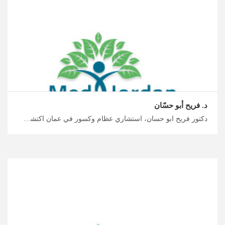
د. فريح أبو حسّان
دكتور فريح ابو حسان، استشاري عظام وكسور في عمان اكتشف اتجاهات السياحة العلاجية في الأردن معنا، أخصائي تقويم العظام في الأردن لعلاج العظام والكسور والإصابات الرياضية، ابدأ التخطيط لرحلتك العلاجية مع ميدكس