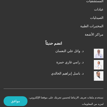
المستشفيات
عيادات
الصيدليات
المختبرات الطبية
مراكز الأشعة
انضم حديثاً
د. وائل علي النعسان
د. رامي غازي حمزة
د. باسل إبراهيم الخالدي
نستخدم ملفات تعريف الارتباط لتحسين تجربتك على موقعنا الإلكتروني،
شروط الاستخدام
سياسة الخصوصية
© 2026 MedXJordan. جميع الحقوق محفوظة.
موافق
لمزيد من المعلومات