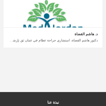
د. هاشم القضاة
دكتور هاشم القضاة، استشاري جراحة عظام في عمان ثق بإرشادات خبرائنا، علاج عدوى العظام في الأردن من قبل أفضل جراحين العظام والمفاصل في الأردن، ابدأ بتخطيط رحلة علاجة واستشفائية آمنة مع ميدكس الأردن
نبذة عنا