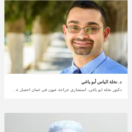
د. نخلة الياس أبو ياغي
دكتور نخلة ابو ياغي، استشاري جراحة عيون في عمان احصل على خطة علاج ملائمة في الأردن مع ميدكس الأردن، تكنولوجيا متقدمة لجراحة العيون الدقيقة في الأردن، ميدكس هي خيارك الصحيح لخدمات الاستقبال والعلاج