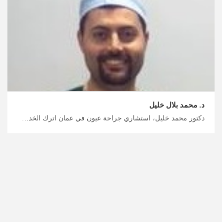
د. محمد بلال خليل
دكتور محمد خليل، استشاري جراحة عيون في عمان اترك الخدمات اللوجستية والطبية في الأردن لنا، خدمات إعادة التأهيل لضعاف البصر على أيدي أمهر أطباء العيون في الأردن، ابدأ بتخطيط رحلتك الجراحية مع ميدكس الأردن