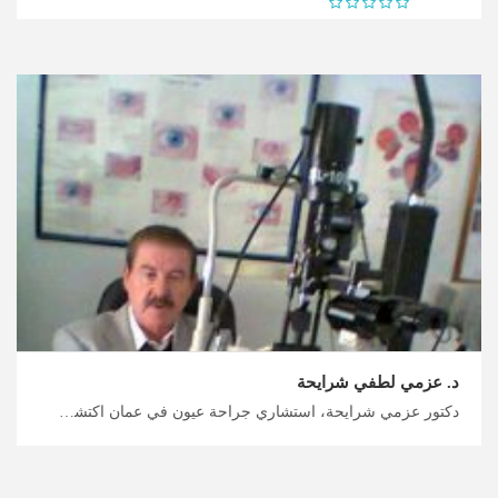
د. عزمي لطفي شرايحة
دكتور عزمي شرايحة، استشاري جراحة عيون في عمان اكتشف أفضل وجهات السياحة العلاجية في الأردن مع ميدكس الأردن، تصحيح الرؤية بالليزر والليزك في الأردن، ميدكس هي طريقك للحصول على رحلة علاج واستجمام شاملة