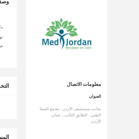
وصف
دك
ثق
مع
معلومات الاتصال
الت
العنوان
بجانب مستشفى الاردن - مجمع الصفا
الطبي - الطابق الثالث, , عمان
الأردن
المس