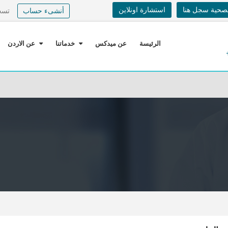
لصحية سجل هنا
استشارة اونلاين
أنشىء حساب
تسج
الرئيسة
عن ميدكس
خدماتنا
عن الاردن