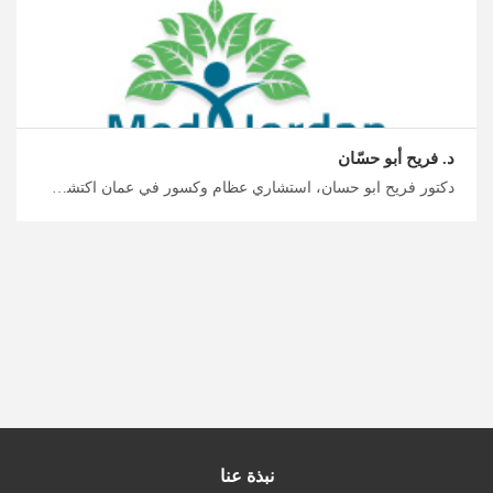
د. فريح أبو حسّان
دكتور فريح ابو حسان، استشاري عظام وكسور في عمان اكتشف اتجاهات السياحة العلاجية في الأردن معنا، أخصائي تقويم العظام في الأردن لعلاج العظام والكسور والإصابات الرياضية، ابدأ التخطيط لرحلتك العلاجية مع ميدكس
نبذة عنا