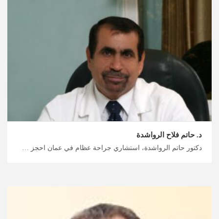
د. حاتم فلاح الرواشدة
دكتور حاتم الرواشدة، استشاري جراحة عظام في عمان احجز رحلتك العلاجية إلى الأردن معنا، تشخيص وعلاج العظام المتقدم في الأردن لتحسين الحركة، التخطيط الشامل لرحلتك العلاجية والاستشفائية مع ميدكس الأردن