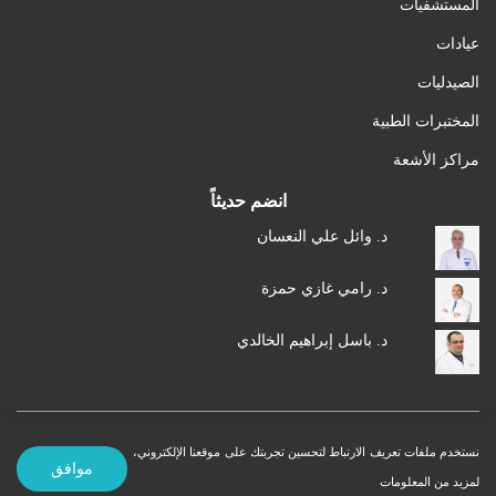
المستشفيات
عيادات
الصيدليات
المختبرات الطبية
مراكز الأشعة
انضم حديثاً
د. وائل علي النعسان
د. رامي غازي حمزة
د. باسل إبراهيم الخالدي
نستخدم ملفات تعريف الارتباط لتحسين تجربتك على موقعنا الإلكتروني،
شروط الاستخدام
سياسة الخصوصية
© 2026 MedXJordan. جميع الحقوق محفوظة.
موافق
لمزيد من المعلومات