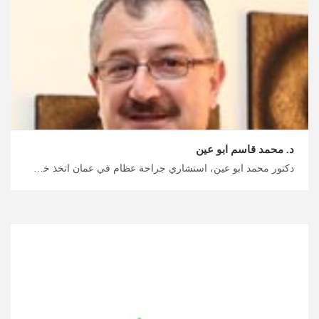
د. محمد قاسم ابو عين
دكتور محمد ابو عين، استشاري جراحة عظام في عمان اتخذ خطوة نحو صحة أفضل مع ميدكس الأردن، برامج علاج إعادة تأهيل العظام في الأردن من قبل أفضل الخبراء والاختصاصيين، خطط لرحلتك العلاجية والاستشفائية معنا