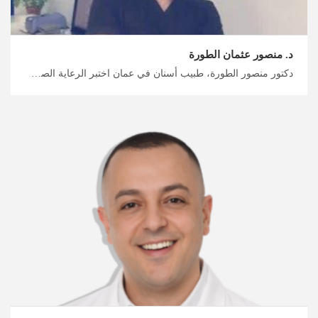
د. منصور عثمان الطورة
دكتور منصور الطورة، طبيب أسنان في عمان اختبر الرعاية الصحية ذات المستوى العالمي في الأردن مع ميدكس، حلول طب الأسنان التجميلي في الأردن لابتسامة واثقة مع أمهر الأطباء، خطط لرحلتك العلاجية معنا