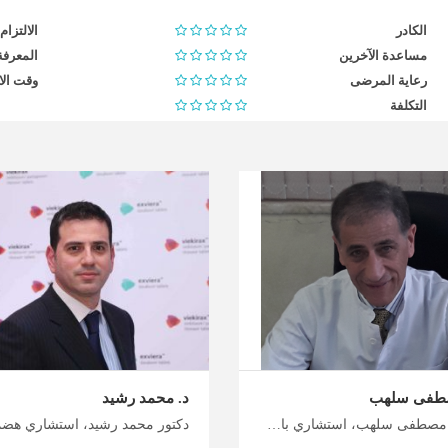
الكادر
الالتزام
مساعدة الآخرين
المعرفة
رعاية المرضى
وقت الا
التكلفة
صطفى سلهب
د. محمد رشيد
دكتور مصطفى سلهب، استشاري باطنية عامة في عمان احصل على علاج طبي في الأردن دون انتظار، طبيب متخصص في الطب الباطني في الأردن لصحة مثالية، تخطيط شامل لرحلتك العلاجية والاستشفائية مع ميدكس الأردن