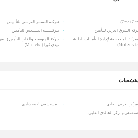
شركـة النســر العربــي للتأميــن
كة الشرق العربي للتأمين
شركــــــة القــــدس للتأميـن
شركة المتخصصة لإدارة التأمينات الطبية –
ميدي فيزا (Medivisa)
تشفيات
مركز العربي الطبي
المستشفى الاستشاري
تشفى ومركز الخالدي الطبي