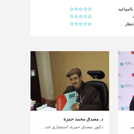
 بالمواعيد
نتظار
د. مصدق محمد حمزة
دكتور محمد رشيد، استشاري هضمية وكبد في عمان حقق أقصى استفادة من رحلتك العلاجية إلى الأردن، مع إجراءات تنظيرية شاملة لاضطرابات الجهاز الهضمي والكبد في الأردن، ابدأ التخطيط لرحلتك العلاجية مع ميدكس الأردن
دكتور مصدق حمزة، استشاري غدد صماء في عمان قم بالوصول إلى أفضل وجهات الرعاية الصحية في الأردن معنا، أخصائيي الغدد الصماء والسكري في الأردن للحصول على رعاية موثوقة، خطط لرحلتك العلاجية مع ميدكس الأردن