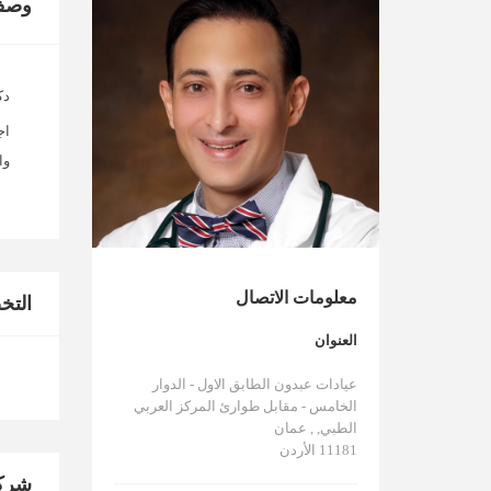
وصف
دك
اج
وا
معلومات الاتصال
الت
العنوان
عيادات عبدون الطابق الاول - الدوار
الخامس - مقابل طوارئ المركز العربي
الطبي, , عمان
11181 الأردن
شركا