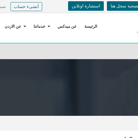
لصحية سجل هنا
استشارة اونلاين
أنشىء حساب
تسج
الرئيسة
عن ميدكس
خدماتنا
عن الاردن