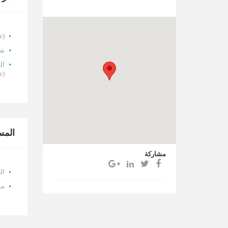
(Omni Care)
شر
ال
(Med Service)
المس
مشاركة
ال
مس