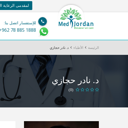
لمقدمى الرعاية ا
Jordan
Med
للإستفسار اتصل بنا:
Because we care
+962 78 885 1888
الرئيسة
الأطباء
د. نادر حجازي
د. نادر حجازي
(0)