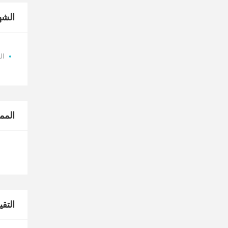
الشه
ال
المم
التق