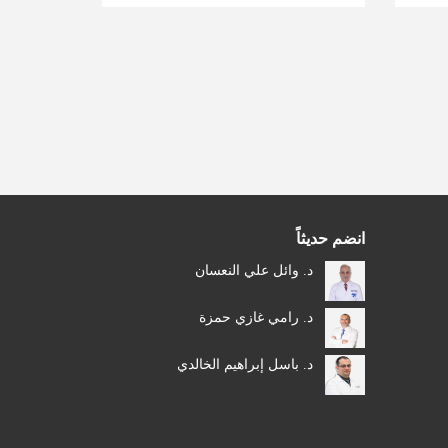
انضم حديثاً
د. وائل علي النعسان
د. رامي غازي حمزة
د. باسل إبراهيم الخالدي