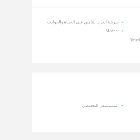
شركـة العرب للتأمين على الحيـاة والحوادث
Mednet
شركة المتوسط والخليج للتأمين (Medgulf)/
المستشفى التخصصي