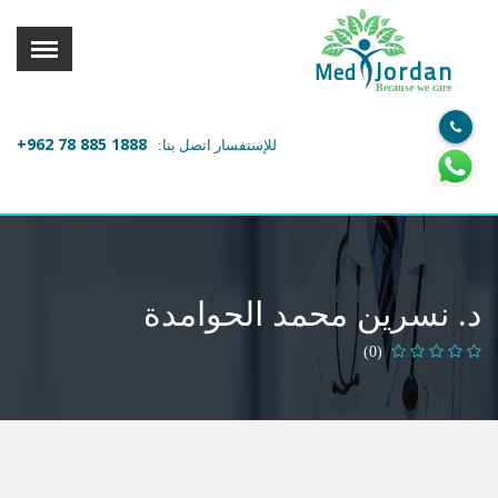
القائمة
X
Jordan
Med
Because we care
معلومات المستخدم
+962 78 885 1888
للإستفسار اتصل بنا:
اللغة
تسجيل الدخول
التسجيل
ابحث عن مزود الخدمة الطبية
د. نسرين محمد الحوامدة
الرئيسة
(0)
عن ميدكس
خدماتنا
عن الاردن
احجز موعدك الان مع