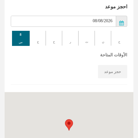
احجز موعد
8
ح
ن
ث
ر
خ
ج
س
الأوقات المتاحة
حجز موعد