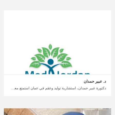
د. عبير حمدان
دكتورة عبير حمدان، استشارية توليد وعقم في عمان استمتع معنا بسفر خال من الإجهاد الى الأردن للرعاية الصحية والطبية، أفضل أطباء النسائية والتوليد في الأردن لعلاجات مبتكرة، خطط لرحلتك العلاجية مع ميدكس الأردن