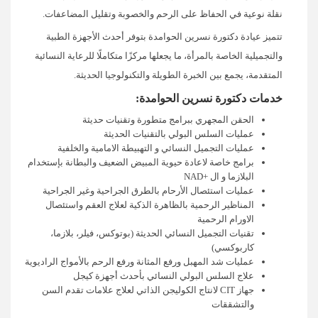
نقلة نوعية في الحفاظ على الرحم والخصوبة وتقليل المضاعفات.
تتميز عيادة دكتورة نسرين الحوامدة بتوفر أحدث الأجهزة الطبية
والتجميلية الخاصة بالمرأة، ما يجعلها مركزًا متكاملًا للرعاية النسائية
المتقدمة، يجمع بين الخبرة الطويلة والتكنولوجيا الحديثة.
خدمات دكتورة نسرين الحوامدة:
الحقن المجهري ببرامج متطورة وتقنيات حديثة
عمليات السلس البولي بالتقنيات الحديثة
عمليات التجميل النسائي و التهبيطة الامامية والخلفية
برامج خاصة لاعادة حيوية المبيض الضعيف والبطانة بإستخدام
البلازما و ال +NAD
عمليات استئصال الأرحام بالطرق الجراحية وغير الجراحية
المناظير الرحمية بالظاهرة الذكية لعلاج العقم واستئصال
الاورام الرحمية
تقنيات التجميل النسائي الحديثة (بوتوكس، فيلر، بلازما،
كاربوكسي)
عمليات شد المهبل ورفع المثانة ورفع الرحم بالأمواج الراديوية
علاج السلس البولي النسائي بأحدث أجهزة كيجل
جهاز CIT لانتاج الكوليجن الذاتي لعلاج علامات تقدم السن
والتشققات