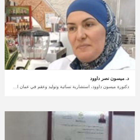
د. ميسون نصر داوود
دكتورة ميسون داوود، استشارية نسائية وتوليد وعقم في عمان احصل على خطة علاج شخصية في الأردن مع ميدكس الأردن، أفضل أطباء النسائية والتوليد في الأردن للحصول على رعاية موثوقة، خطط رحلتك العلاجية والاستشفائية معنا