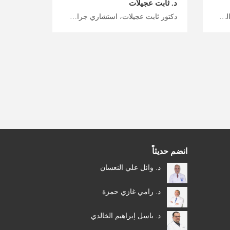
د. ثابت عجيلات
مركز الدكتور محمد اشتيه للعلاج الطبيعي، جراحة العظام والمفاصل، من اوائل اخصائي جراحة العظام و المفاصل في الاردن بخبرة لا تقل عن 50 سنة في طب جراحة العظام، و صاحب اول مركز علاج الطبيعي في المملكة بالحفاظ على العناية الشاملة للمريض. يعالج مختلف المشاكل والاصابات للجهاز العظمي والعضلي، من اهمها مسمار العظم، خشونة الركب، الشد العضلي، الكسور، اصابات العامود الفقري، وخلع الولادة. قم بالوصول إلى أفضل وجهات الرعاية الصحية في الأردن معنا، أفضل أطباء العظام والمفاصل في الأردن للرعاية الشاملة، ابدأ رحلتك العلاجية والاستشفائية مع ميدكس الأردن.
دكتور ثابت عجيلات، استشاري جراحة عظام في عمان اختبر العلاج الذي يغير حياتك في الأردن معنا، جراحة العظام طفيفة التوغل في الأردن على أيدي أمهر أطباء العظام، خطط رحلتك للعلاج والاستشفاء مع ميدكس الأردن
انضم حديثاً
د. وائل علي النعسان
د. رامي غازي حمزة
د. باسل إبراهيم الخالدي