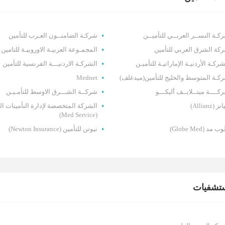
كـة النســر العربــي للتأميــن
شركـة الضامنــون العـرب للتأمين
كة الشرق العربي للتأمين
المجمـوعة العربيـة الاوروبيـة للتامين
شركـة الأردنيـة الإماراتيـة للتأميـن
الشركـة الاردنيـــة الفرنسية للتأمين
كـة المتوسط والخليج للتأمين(ميدغلف)
Mednet
كــــة ميتــلايــف أليكـــو
شركــة الشـــرق الاوسط للتأمـيـن
نز (Allianz)
الشركة المتخصصة لإدارة التأمينات ال
(Med Service)
ب مد (Globe Med)
نيوتن للتأمين (Newton Insurance)
تشفيات