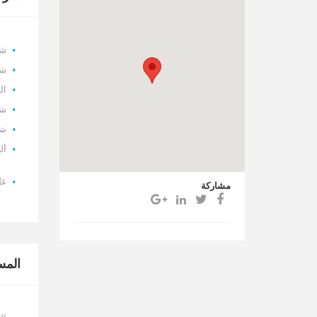
شر
شر
ال
شر
شر
أليا
غلو
مشاركة
المس