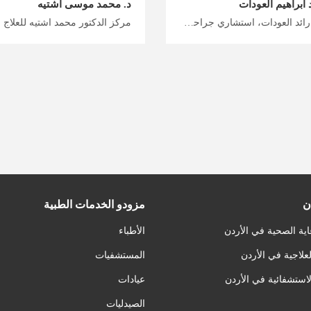
د ابراهيم العودات
د. محمد موسى اشتيه
دكتور رائد العودات، استشاري جراحة عظام في عمان اختبر معنا العلاج الذي سيغير حياتك ويحسن من صحتك، علاج مشاكل العظام وجراحة استبدال المفاصل في الأردن، خطط رحلتك العلاجية والاستشفائية في الأردن مع ميدكس الأردن
ن
مزودو الخدمات الطبية
اية الصحية في الأردن
الأطباء
لعلاجية في الأردن
المستشفيات
لاستشفائية في الأردن
عيادات
الصيدليات