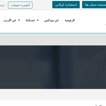
لصحية سجل هنا
استشارة اونلاين
أنشىء حساب
تسج
الرئيسة
عن ميدكس
خدماتنا
عن الاردن