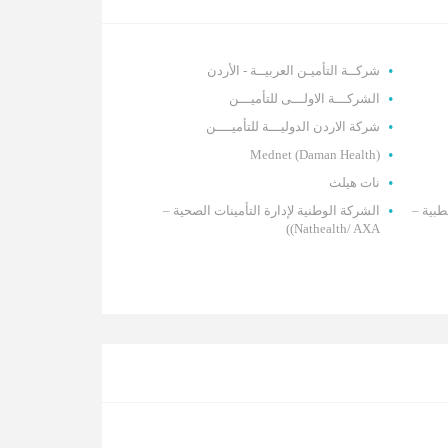
شركــة التأميـن العربيــة - الأردن
الشركـــة الاولـــى للتأميـــن
شركة الاردن الدوليـــة للتأميــــن
Mednet (Daman Health)
نات هيلث
طبية –
الشركة الوطنية لإدارة التأمينات الصحية –
Nathealth/ AXA))