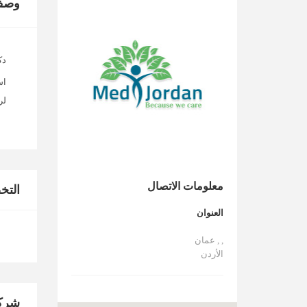
وصف
دك
اس
لر
معلومات الاتصال
الت
العنوان
, , عمان
الأردن
شركا