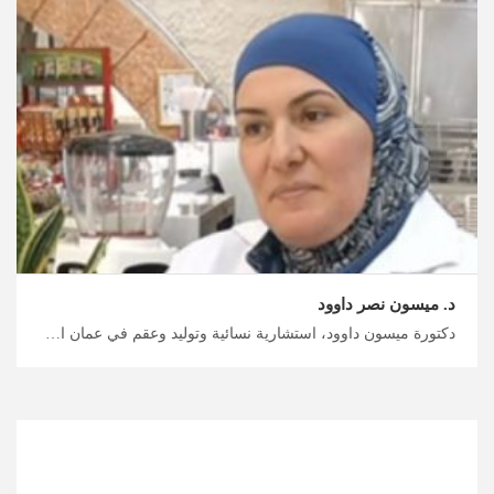
د. ميسون نصر داوود
دكتورة ميسون داوود، استشارية نسائية وتوليد وعقم في عمان احصل على خطة علاج شخصية في الأردن مع ميدكس الأردن، أفضل أطباء النسائية والتوليد في الأردن للحصول على رعاية موثوقة، خطط رحلتك العلاجية والاستشفائية معنا