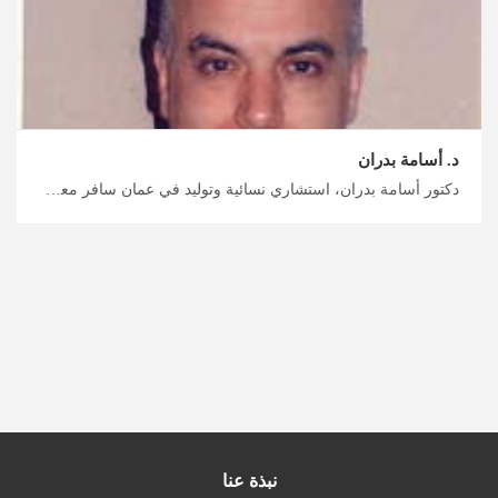
د. أسامة بدران
دكتور أسامة بدران، استشاري نسائية وتوليد في عمان سافر معنا الى الأردن للحصول على أفضل علاج مناسب لك، علاج متلازمة تكيس المبايض مع أفضل أطباء النسائية في الأردن، احصل على رحلة علاجية آمنة مع ميدكس الأردن
نبذة عنا