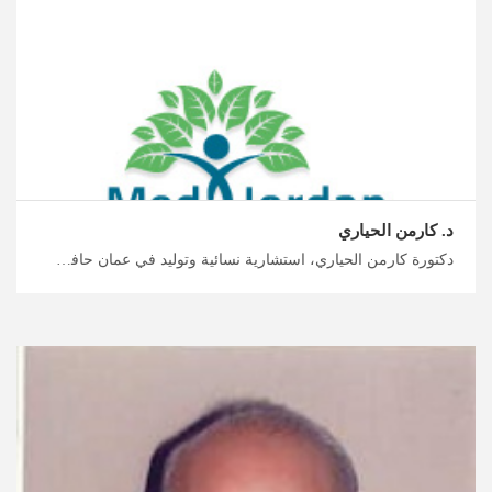
د. كارمن الحياري
دكتورة كارمن الحياري، استشارية نسائية وتوليد في عمان حافظ على صحتك وعافيتك اليوم مع ميدكس، استشارات شاملة لما قبل الحمل والاختبار الجيني في الأردن، اعثر على طبيبك المختص وابدأ التخطيط لرحلتك العلاجية الآن