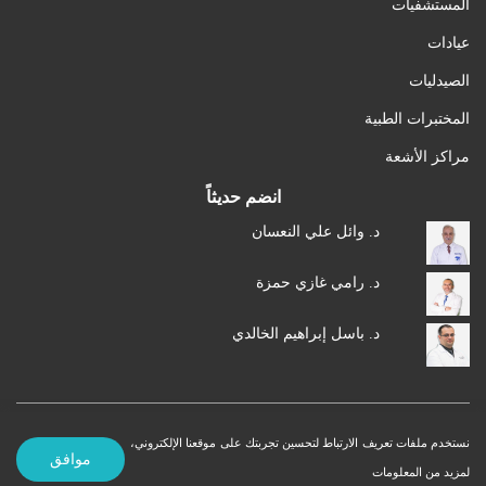
المستشفيات
عيادات
الصيدليات
المختبرات الطبية
مراكز الأشعة
انضم حديثاً
د. وائل علي النعسان
د. رامي غازي حمزة
د. باسل إبراهيم الخالدي
نستخدم ملفات تعريف الارتباط لتحسين تجربتك على موقعنا الإلكتروني،
شروط الاستخدام
سياسة الخصوصية
© 2026 MedXJordan. جميع الحقوق محفوظة.
موافق
لمزيد من المعلومات