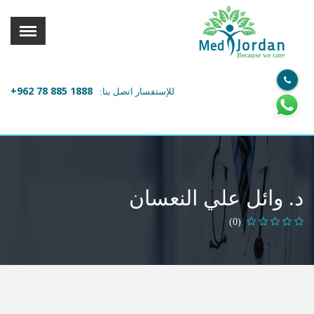
القائمة
X
Jordan
Med
Because we care
معلومات المستخدم
+962 78 885 1888
للإستفسار اتصل بنا:
اللغة
تسجيل الدخول
التسجيل
ابحث عن مزود الخدمة الطبية
د. وائل علي النعسان
الرئيسة
(0)
عن ميدكس
خدماتنا
عن الاردن
احجز موعدك الان مع