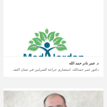
د. عمر نادر حمد الله
دكتور عمر حمدالله، استشاري جراحة الشرايين في عمان اكتشف جراحة ميسورة التكلفة في الأردن مع ميدكس، المتخصصين ذوي الخبرة في جراحة الأوعية الدموية في الأردن، استمتع برحلة علاجية واستشفائية آمنة معنا