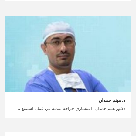
د. هيثم حمدان
دكتور هيثم حمدان، استشاري جراحة سمنة في عمان استمتع معنا بترتيبات السفر السلسة للمواعيد الطبية في الأردن، حقق نتائج إنقاص الوزن على المدى الطويل وعلاج السمنة في الأردن، خطط لرحلتك العلاجية مع ميدكس