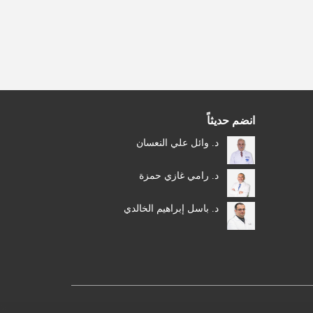
انضم حديثاً
د. وائل علي النعسان
د. رامي غازي حمزة
د. باسل إبراهيم الخالدي