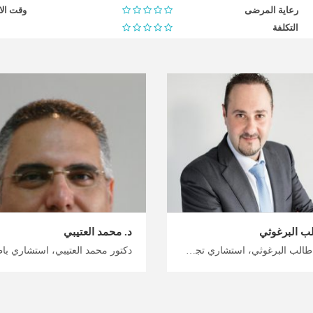
رعاية المرضى
وقت الا
التكلفة
لب البرغوثي
د. محمد العتيبي
دكتور طالب البرغوثي، استشاري تجميل وليزر وزراعة شعر في عمان اختر من بين مجموعة متنوعة من العلاجات في الأردن معنا، اكتشف خيارات الجراحة التجميلية في الأردن من قبل أمهر الأطباء الأردنيين، خطط لرحلتك العلاجية مع ميدكس