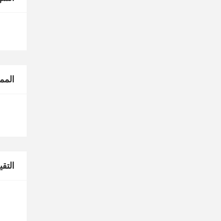
المم
التق