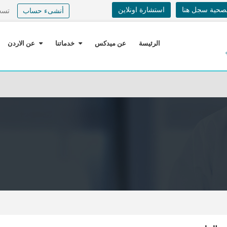
لصحية سجل هنا
استشارة اونلاين
أنشىء حساب
تسج
الرئيسة
عن ميدكس
خدماتنا
عن الاردن