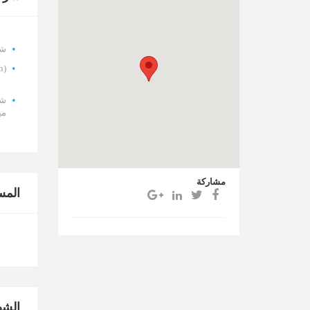
شر
h)
ميد
مشاركة
المس
الشه