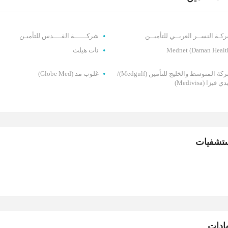
كـة النســر العربــي للتأميــن
شركــــــة القــــدس للتأميـن
Mednet (Daman Healt
نات هيلث
شركة المتوسط والخليج للتأمين (Medgulf)/
غلوب مد (Globe Med)
ي فيزا (Medivisa)
تشفيات
ادات