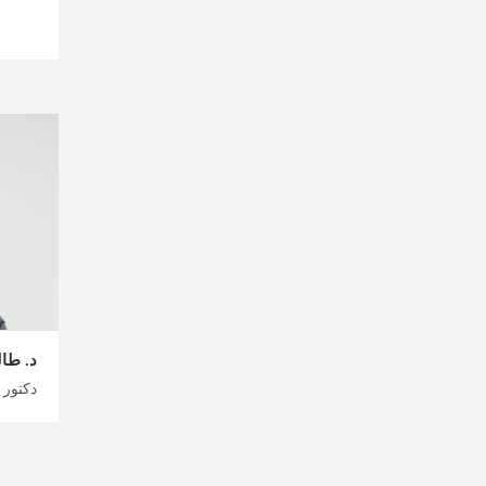
د. طا