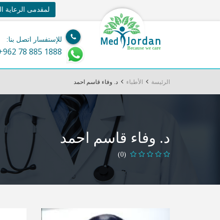
لمقدمى الرعاية ا
Jordan
Med
للإستفسار اتصل بنا:
Because we care
+962 78 885 1888
الرئيسة
الأطباء
د. وفاء قاسم احمد
د. وفاء قاسم احمد
(0)