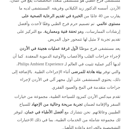
مستشفى فرح الطبي هو مستشفى متعدد التخصصات يقع في عمان،
الأردن. أسسه الدكتور زيد الكيلاني وفريقه. المستشفى لديه ما
يقارب من 40 عامًا من
الخبرة في تقديم الرعاية الصحية على
مستوى عالمي
. تم تصميم حرم فرح الطبي وفقًا لأحدث وأفضل
إرشادات الممارسات، وهو
تحفة فنية ومعمارية.
مع التركيز على
تقديم تجربة لا مثيل لها تتمحور حول المريض.
يعد مستشفى فرح موطنًا
لأول غرفة عمليات هجينة في الأردن
لإجراء جراحات القلب والأعصاب والأوعية الدموية المعقدة. كما أن
لديها أكبر عملية تثبيت في العالم لـ Philips Ambient Experience،
والتي توفر
بيئة هادئة للمرضى
أثناء الإجراءات الطبية. بالإضافة إلى
ذلك، يحتوي المستشفى على أول مجهر آلي في الأردن لإجراء
جراحات متقدمة في المخ والعمود الفقري.
تقدم ميدكس الأردن كمزود للسياحة الطبية، مجموعة من خيارات
السفر والإقامة لضمان
تجربة مريحة وخالية من الإجهاد
للسياح
الطبيين وعائلاتهم. نحن نتشارك مع
أفضل الأطباء في عمان
، لنوفر
لك مجموعة شاملة من الخدمات الطبية، بما في ذلك الاختبارات
التشخيصية والجراحة وإعادة التأهيل.