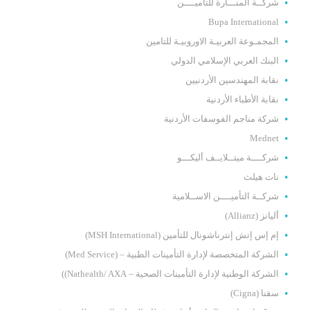
شركــة المنـــارة للتأميــــن
Bupa International
المجمـوعة العربيـة الاوروبيـة للتامين
البنك العربي الإسلامي الدولي
نقابة المهندسين الأردنيين
نقابة الأطباء الأردنية
شركة مناجم الفوسفات الأردنية
Mednet
شركــــة ميتــلايــف أليكـــو
نات هيلث
شركــة التأميــــن الاســلامية
أليانز (Allianz)
إم إس إتش إنترناشونال للتأمين (MSH International)
الشركة المتخصصة لإدارة التأمينات الطبية – (Med Service)
الشركة الوطنية لإدارة التأمينات الصحية – Nathealth/ AXA))
سقنا (Cigna)