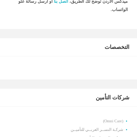
ميدكس الأردن
توضح لك الطريق،
اتصل بنا
أو أرسل رسالة علو
الواتساب.
التخصصات
شركات التأمين
(Omni Care)
شركـة النســر العربــي للتأميــن