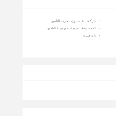
شركـة الضامنــون العـرب للتأمين
المجمـوعة العربيـة الاوروبيـة للتامين
نات هيلث