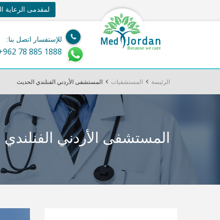
لمقدمى الرعاية ا
Jordan
Med
للإستفسار اتصل بنا:
Because we care
+962 78 885 1888
الرئيسة
المستشفيات
المستشفى الأردني الفنلندي الحديث
المستشفى الأردني الفنلندي 