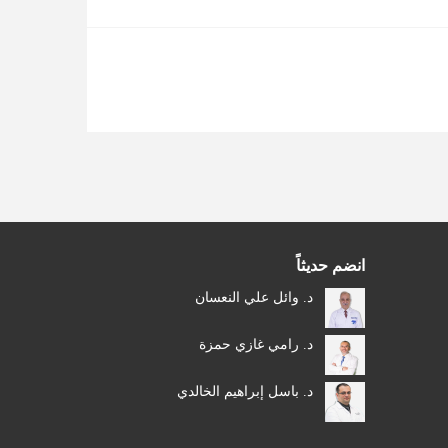
انضم حديثاً
د. وائل علي النعسان
د. رامي غازي حمزة
د. باسل إبراهيم الخالدي