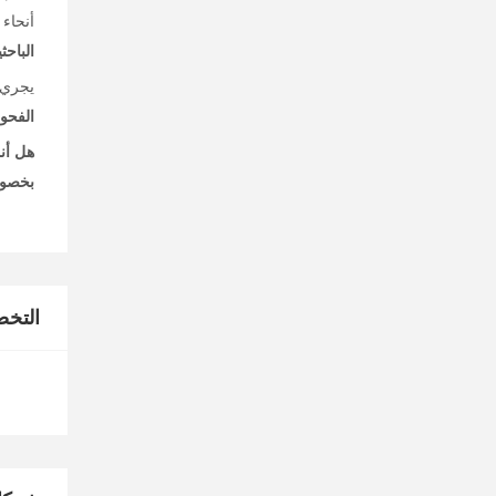
أنحاء 
الباح
يجري 
الفحوص
هل أن
بخصوص
التخ