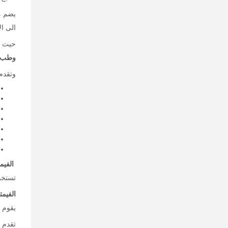
يضم م
الى ال
حيث ي
وطب ا
وتقدم
الفيم
تستخدم
الفيم
يقوم ا
تقدم 