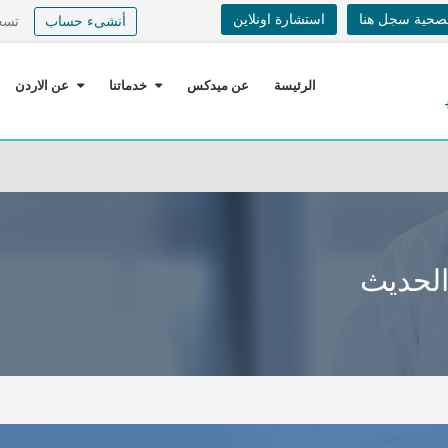
لصحية سجل هنا
استشارة اونلاين
أنشىء حساب
تسج
الرئيسة
عن ميدكس
خدماتنا
عن الاردن
الحديث