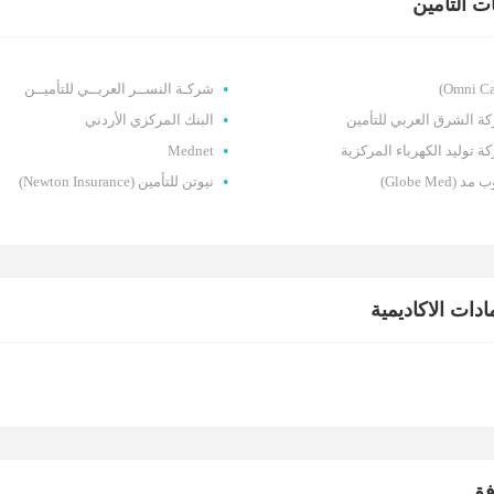
 التأمين
شركـة النســر العربــي للتأميــن
ة الشرق العربي للتأمين
البنك المركزي الأردني
ة توليد الكهرباء المركزية
Mednet
د (Globe Med)
نيوتن للتأمين (Newton Insurance)
ادات الاكاديمية
فق