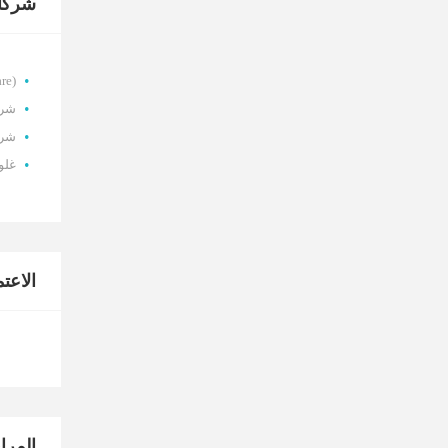
شركات
(Omni Care)
شرك
شرك
غلوب م
الاعتم
المرا