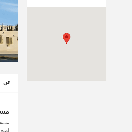
عن
مست
مستشف
أصبح م