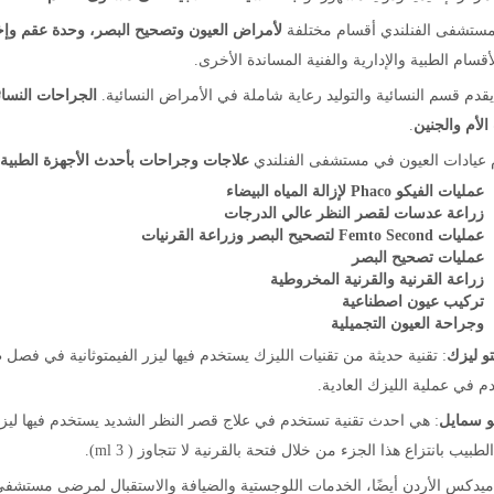
ستشفى الفنلندي أقسام مختلفة
لأمراض العيون وتصحيح البصر، وحدة عقم وإخ
أقسام الطبية والإدارية والفنية المساندة الأخرى.
قدم قسم النسائية والتوليد رعاية شاملة في الأمراض النسائية.
الجراحات النسائ
لأم والجنين
.
 عيادات العيون في مستشفى الفنلندي
علاجات وجراحات بأحدث الأجهزة الطبية 
عمليات الفيكو Phaco لإزالة المياه البيضاء
زراعة عدسات لقصر النظر عالي الدرجات
عمليات Femto Second لتصحيح البصر وزراعة القرنيات
عمليات تصحيح البصر
زراعة القرنية والقرنية المخروطية
تركيب عيون اصطناعية
وجراحة العيون التجميلية
تو ليزك
: تقنية حديثة من تقنيات الليزك يستخدم فيها ليزر الفيمتوثانية في فصل طب
 في عملية الليزك العادية.
تو سمايل
: هي احدث تقنية تستخدم في علاج قصر النظر الشديد يستخدم فيها ليزر
لطبيب بانتزاع هذا الجزء من خلال فتحة بالقرنية لا تتجاوز ( 3 ml).
ميدكس الأردن أيضًا، الخدمات اللوجستية والضيافة والاستقبال لمرضى مستشفى