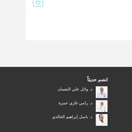
الأخبار
مقالات
أسئلة شائعة
انضم حديثاً
د. وائل علي النعسان
د. رامي غازي حمزة
د. باسل إبراهيم الخالدي