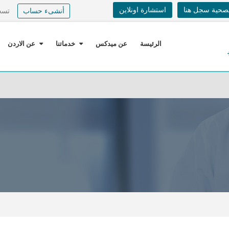
لصحية سجل هنا
استشارة اونلاين
أنشىء حساب
تسج
الرئيسة
عن ميدكس
خدماتنا
عن الاردن