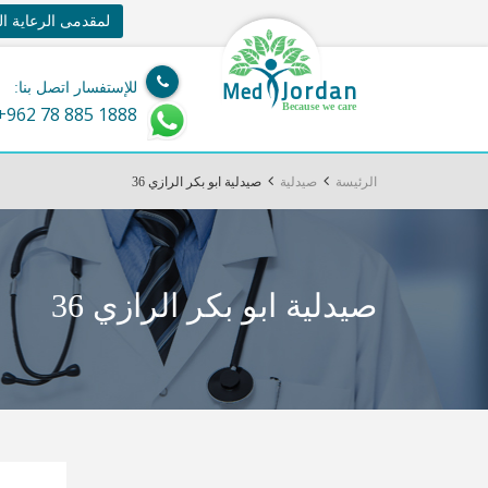
لمقدمى الرعاية ا
Jordan
Med
للإستفسار اتصل بنا:
Because we care
+962 78 885 1888
الرئيسة
صيدلية
صيدلية ابو بكر الرازي 36
صيدلية ابو بكر الرازي 36