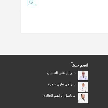
الأخبار
مقالات
أسئلة شائعة
انضم حديثاً
د. وائل علي النعسان
د. رامي غازي حمزة
د. باسل إبراهيم الخالدي