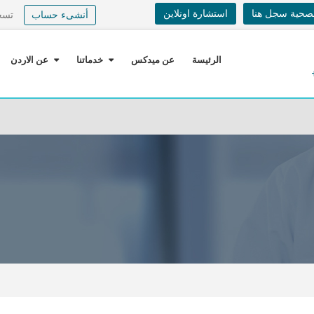
لصحية سجل هنا
استشارة اونلاين
أنشىء حساب
تسج
الرئيسة
عن ميدكس
خدماتنا
عن الاردن