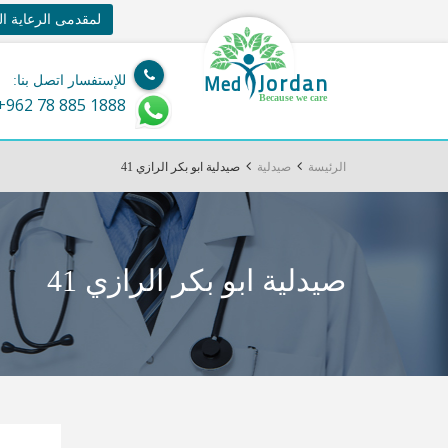
لمقدمى الرعاية ا
Jordan
Med
للإستفسار اتصل بنا:
Because we care
+962 78 885 1888
الرئيسة
صيدلية
صيدلية ابو بكر الرازي 41
صيدلية ابو بكر الرازي 41