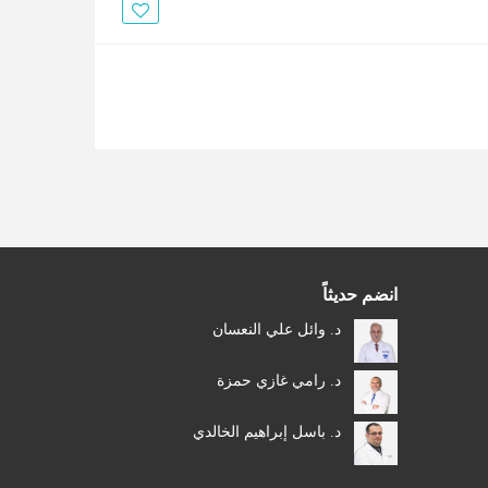
الأخبار
مقالات
أسئلة شائعة
انضم حديثاً
د. وائل علي النعسان
د. رامي غازي حمزة
د. باسل إبراهيم الخالدي