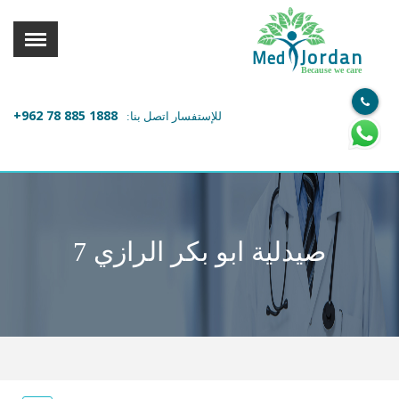
القائمة
X
Jordan
Med
Because we care
معلومات المستخدم
+962 78 885 1888
للإستفسار اتصل بنا:
اللغة
تسجيل الدخول
التسجيل
ابحث عن مزود الخدمة الطبية
صيدلية ابو بكر الرازي 7
الرئيسة
عن ميدكس
خدماتنا
عن الاردن
احجز موعدك الان مع