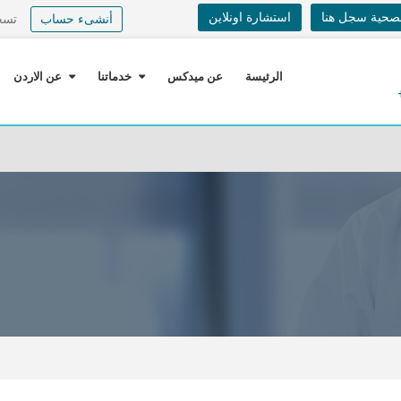
لصحية سجل هنا
استشارة اونلاين
أنشىء حساب
تسج
الرئيسة
عن ميدكس
خدماتنا
عن الاردن