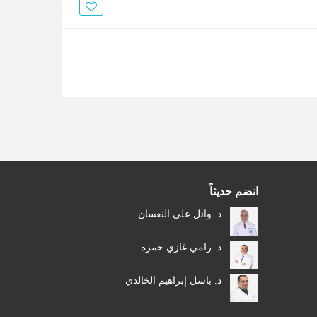
الأخبار
مقالات
أسئلة شائعة
انضم حديثاً
د. وائل علي النعسان
د. رامي غازي حمزة
د. باسل إبراهيم الخالدي