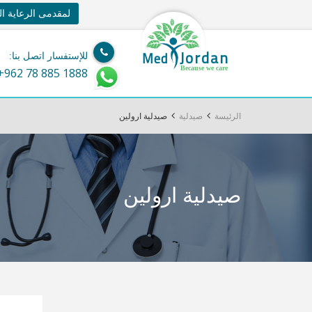
لمقدمى الرعاية ا
Jordan
Med
للإستفسار اتصل بنا:
Because we care
+962 78 885 1888
الرئيسة
صيدلية
صيدلية ارولين
صيدلية ارولين