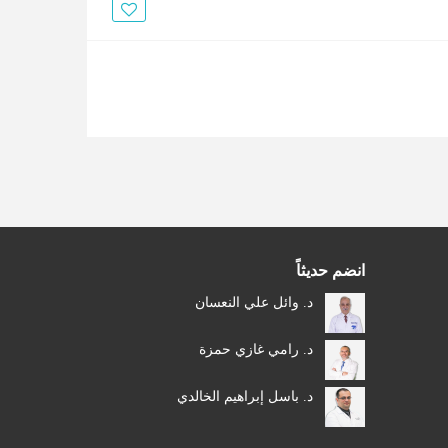
الأخبار
مقالات
أسئلة شائعة
انضم حديثاً
د. وائل علي النعسان
د. رامي غازي حمزة
د. باسل إبراهيم الخالدي