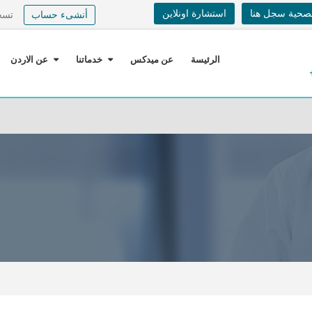
لصحية سجل هنا
استشارة اونلاين
أنشىء حساب
تسج
الرئيسة
عن ميدكس
خدماتنا
عن الاردن