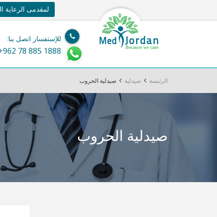
لمقدمى الرعاية ا
Jordan
Med
للإستفسار اتصل بنا:
Because we care
+962 78 885 1888
الرئيسة
صيدلية
صيدلية الحروب
صيدلية الحروب