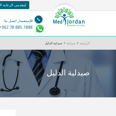
لمقدمى الرعاية ا
Jordan
Med
للإستفسار اتصل بنا:
Because we care
+962 78 885 1888
الرئيسة
صيدلية
صيدلية الدليل
صيدلية الدليل