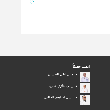
الأخبار
مقالات
أسئلة شائعة
انضم حديثاً
د. وائل علي النعسان
د. رامي غازي حمزة
د. باسل إبراهيم الخالدي