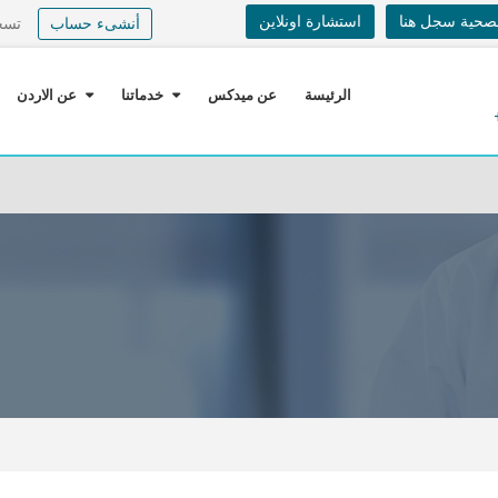
لصحية سجل هنا
استشارة اونلاين
أنشىء حساب
تسج
الرئيسة
عن ميدكس
خدماتنا
عن الاردن