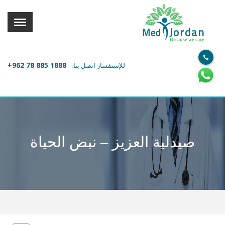
القائمة
X
Jordan
Med
Because we care
معلومات المستخدم
+962 78 885 1888
للإستفسار اتصل بنا:
اللغة
تسجيل الدخول
التسجيل
ابحث عن مزود الخدمة الطبية
صيدلية العزيز – نبض الحياة
الرئيسة
عن ميدكس
خدماتنا
عن الاردن
احجز موعدك الان مع