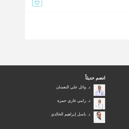
الأخبار
مقالات
أسئلة شائعة
انضم حديثاً
د. وائل علي النعسان
د. رامي غازي حمزة
د. باسل إبراهيم الخالدي