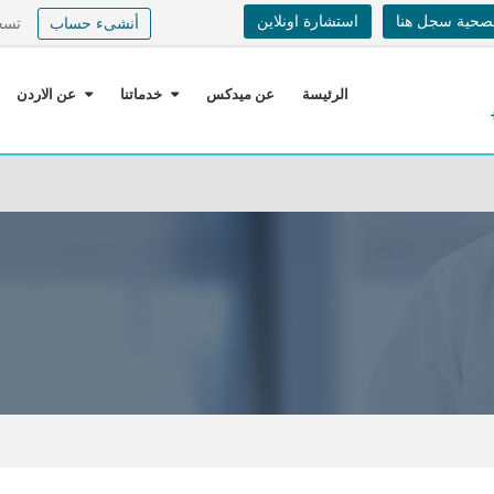
لصحية سجل هنا
استشارة اونلاين
أنشىء حساب
تسج
الرئيسة
عن ميدكس
خدماتنا
عن الاردن