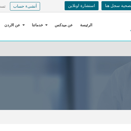
لصحية سجل هنا
استشارة اونلاين
أنشىء حساب
تسج
الرئيسة
عن ميدكس
خدماتنا
عن الاردن