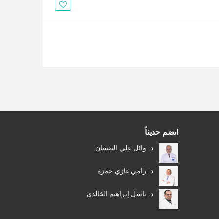
الأخبار
مقالات
أسئلة شائعة
انضم حديثاً
د. وائل علي النعسان
د. رامي غازي حمزة
د. باسل إبراهيم الخالدي