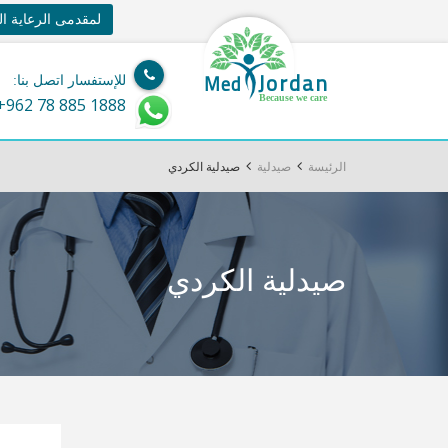
لمقدمى الرعاية ا
Jordan
Med
للإستفسار اتصل بنا:
Because we care
+962 78 885 1888
الرئيسة
صيدلية
صيدلية الكردي
صيدلية الكردي