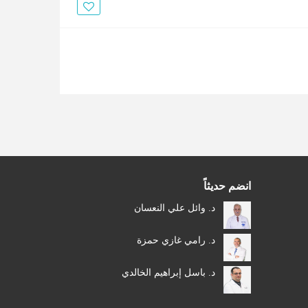
الأخبار
مقالات
أسئلة شائعة
انضم حديثاً
د. وائل علي النعسان
د. رامي غازي حمزة
د. باسل إبراهيم الخالدي