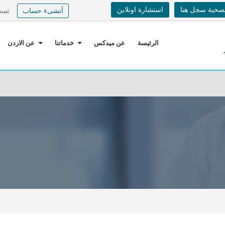
لصحية سجل هنا
استشارة اونلاين
أنشىء حساب
تسج
الرئيسة
عن ميدكس
خدماتنا
عن الاردن