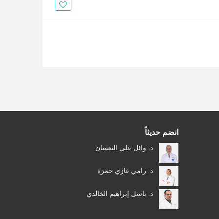
الأخبار
مقالات
أسئلة شائعة
انضم حديثاً
د. وائل علي النعسان
د. رامي غازي حمزة
د. باسل إبراهيم الخالدي