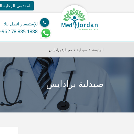
لمقدمى الرعاية ا
Jordan
Med
للإستفسار اتصل بنا:
Because we care
+962 78 885 1888
الرئيسة
صيدلية
صيدلية برادايس
صيدلية برادايس