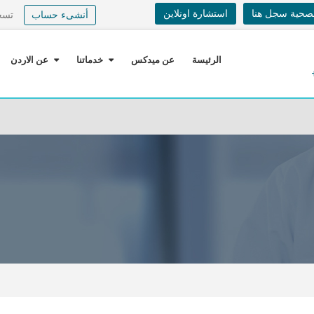
لصحية سجل هنا
استشارة اونلاين
أنشىء حساب
تسج
الرئيسة
عن ميدكس
خدماتنا
عن الاردن