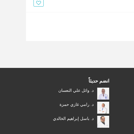
الأخبار
مقالات
أسئلة شائعة
انضم حديثاً
د. وائل علي النعسان
د. رامي غازي حمزة
د. باسل إبراهيم الخالدي