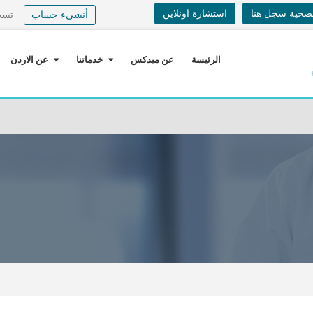
لصحية سجل هنا
استشارة اونلاين
أنشىء حساب
تسج
الرئيسة
عن ميدكس
خدماتنا
عن الاردن