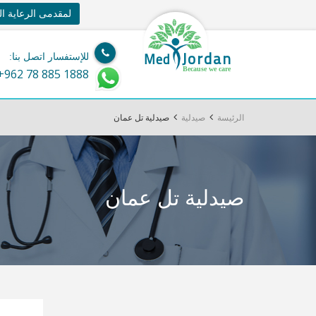
لمقدمى الرعاية ا
Jordan
Med
للإستفسار اتصل بنا:
Because we care
+962 78 885 1888
الرئيسة
صيدلية
صيدلية تل عمان
صيدلية تل عمان