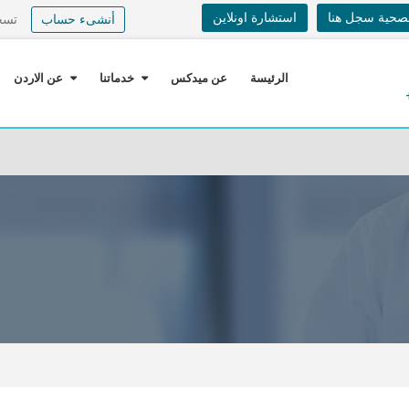
لصحية سجل هنا
استشارة اونلاين
أنشىء حساب
تسج
الرئيسة
عن ميدكس
خدماتنا
عن الاردن