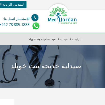
لمقدمى الرعاية ا
Jordan
Med
للإستفسار اتصل بنا:
Because we care
+962 78 885 1888
الرئيسة
صيدلية
صيدلية خديجة بنت خويلد
صيدلية خديجة بنت خويلد