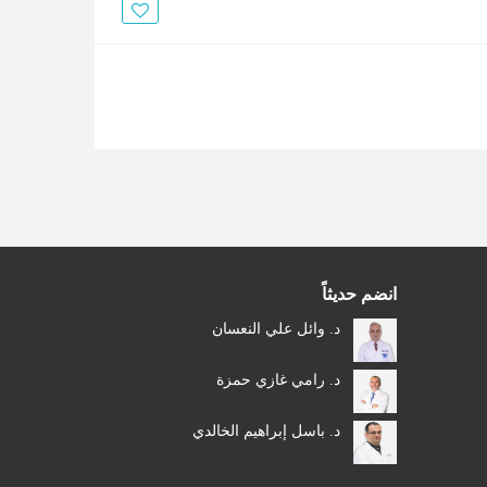
الأخبار
مقالات
أسئلة شائعة
انضم حديثاً
د. وائل علي النعسان
د. رامي غازي حمزة
د. باسل إبراهيم الخالدي