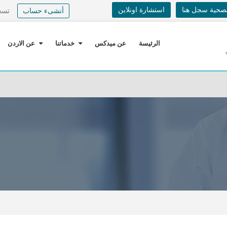
لصحية سجل هنا
استشارة اونلاين
أنشىء حساب
تسج
الرئيسة
عن ميدكس
خدماتنا
عن الاردن