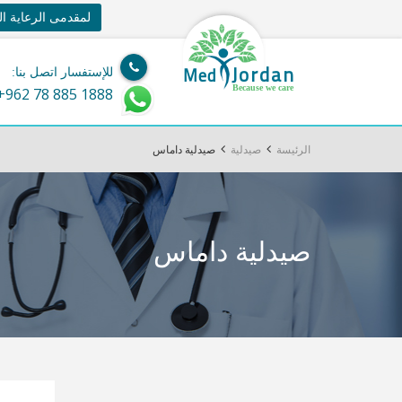
لمقدمى الرعاية ا
Jordan
Med
للإستفسار اتصل بنا:
Because we care
+962 78 885 1888
الرئيسة
صيدلية
صيدلية داماس
صيدلية داماس