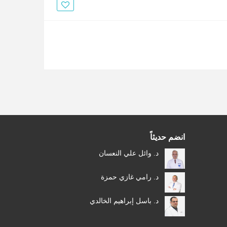
الأخبار
مقالات
أسئلة شائعة
انضم حديثاً
د. وائل علي النعسان
د. رامي غازي حمزة
د. باسل إبراهيم الخالدي