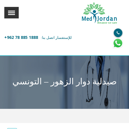
القائمة
X
Jordan
Med
Because we care
معلومات المستخدم
+962 78 885 1888
للإستفسار اتصل بنا:
اللغة
تسجيل الدخول
التسجيل
ابحث عن مزود الخدمة الطبية
صيدلية دوار الزهور – التونسي
الرئيسة
عن ميدكس
خدماتنا
عن الاردن
احجز موعدك الان مع