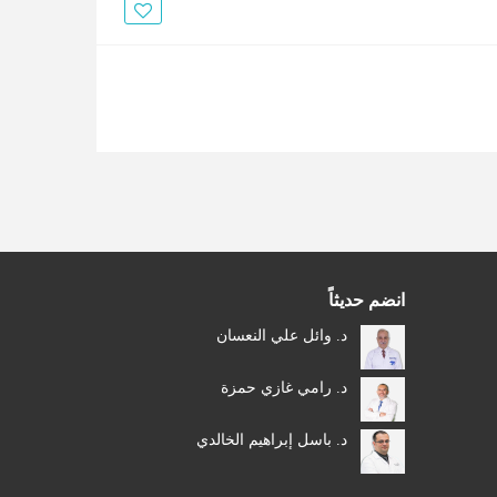
الأخبار
مقالات
أسئلة شائعة
انضم حديثاً
د. وائل علي النعسان
د. رامي غازي حمزة
د. باسل إبراهيم الخالدي