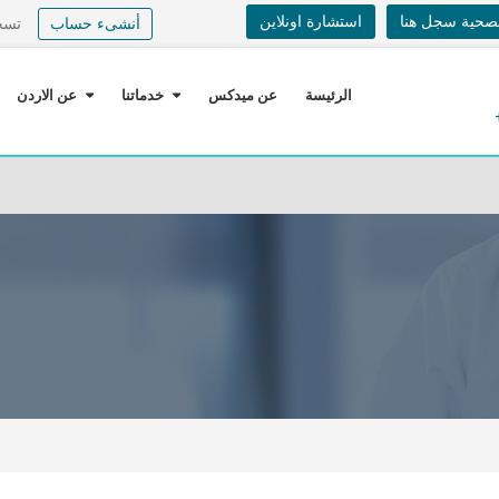
لصحية سجل هنا
استشارة اونلاين
أنشىء حساب
تسج
الرئيسة
عن ميدكس
خدماتنا
عن الاردن