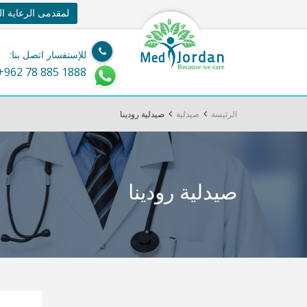
لمقدمى الرعاية ا
Jordan
Med
للإستفسار اتصل بنا:
Because we care
+962 78 885 1888
الرئيسة
صيدلية
صيدلية رودينا
صيدلية رودينا