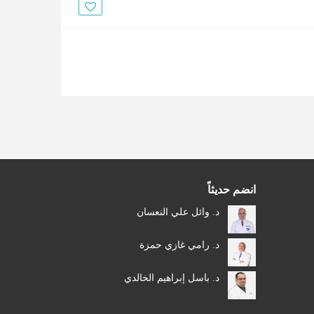
الأخبار
مقالات
أسئلة شائعة
انضم حديثاً
د. وائل علي النعسان
د. رامي غازي حمزة
د. باسل إبراهيم الخالدي