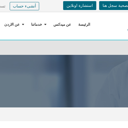
لصحية سجل هنا
استشارة اونلاين
أنشىء حساب
تسج
الرئيسة
عن ميدكس
خدماتنا
عن الاردن