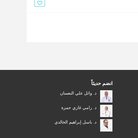
الأخبار
مقالات
أسئلة شائعة
انضم حديثاً
د. وائل علي النعسان
د. رامي غازي حمزة
د. باسل إبراهيم الخالدي