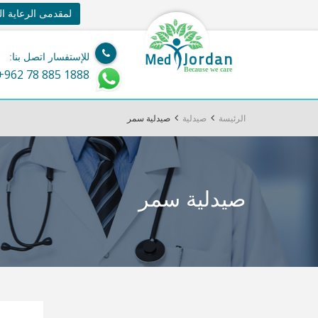
لمقدمى الرعاية ا
Jordan
Med
للإستفسار اتصل بنا:
Because we care
+962 78 885 1888
الرئيسة
صيدلية
صيدلية سمر
صيدلية سمر