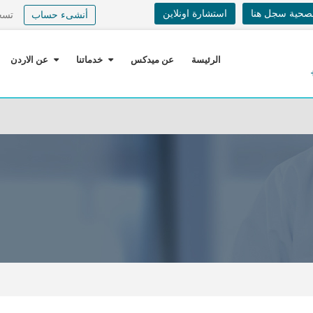
لصحية سجل هنا
استشارة اونلاين
أنشىء حساب
تسج
الرئيسة
عن ميدكس
خدماتنا
عن الاردن