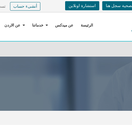
لصحية سجل هنا
استشارة اونلاين
أنشىء حساب
تسج
الرئيسة
عن ميدكس
خدماتنا
عن الاردن