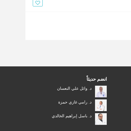
الأخبار
مقالات
أسئلة شائعة
انضم حديثاً
د. وائل علي النعسان
د. رامي غازي حمزة
د. باسل إبراهيم الخالدي