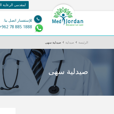
لمقدمى الرعاية ا
Jordan
Med
للإستفسار اتصل بنا:
Because we care
+962 78 885 1888
الرئيسة
صيدلية
صيدلية سهى
صيدلية سهى