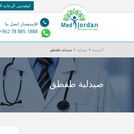
لمقدمى الرعاية ا
Jordan
Med
للإستفسار اتصل بنا:
Because we care
+962 78 885 1888
الرئيسة
صيدلية
صيدلية طقطق
صيدلية طقطق