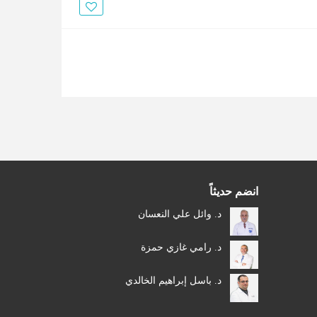
الأخبار
مقالات
أسئلة شائعة
انضم حديثاً
د. وائل علي النعسان
د. رامي غازي حمزة
د. باسل إبراهيم الخالدي