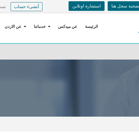
لصحية سجل هنا
استشارة اونلاين
أنشىء حساب
تسج
الرئيسة
عن ميدكس
خدماتنا
عن الاردن