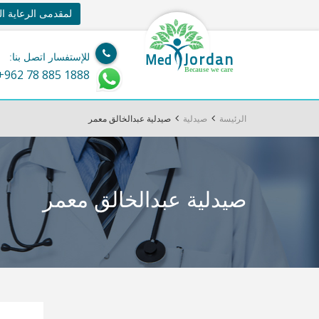
لمقدمى الرعاية ا
Jordan
Med
للإستفسار اتصل بنا:
Because we care
+962 78 885 1888
الرئيسة
صيدلية
صيدلية عبدالخالق معمر
صيدلية عبدالخالق معمر