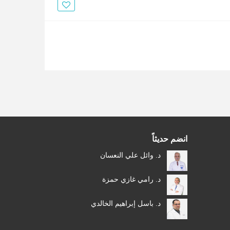
الأخبار
مقالات
أسئلة شائعة
انضم حديثاً
د. وائل علي النعسان
د. رامي غازي حمزة
د. باسل إبراهيم الخالدي