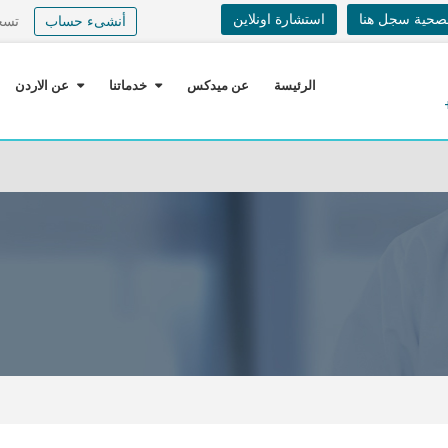
لصحية سجل هنا
استشارة اونلاين
أنشىء حساب
تسج
الرئيسة
عن ميدكس
خدماتنا
عن الاردن