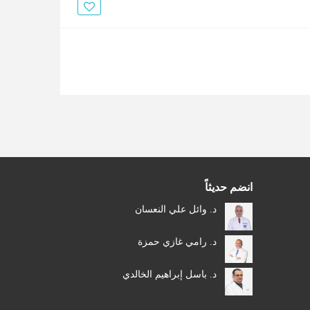
الأخبار
مقالات
أسئلة شائعة
انضم حديثاً
د. وائل علي النعسان
د. رامي غازي حمزة
د. باسل إبراهيم الخالدي