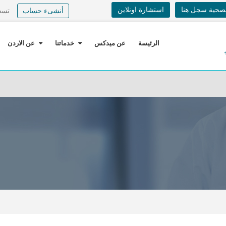
لصحية سجل هنا
استشارة اونلاين
أنشىء حساب
تسج
الرئيسة
عن ميدكس
خدماتنا
عن الاردن