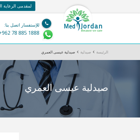
لمقدمى الرعاية ا
Jordan
Med
للإستفسار اتصل بنا:
Because we care
+962 78 885 1888
الرئيسة
صيدلية
صيدلية عيسى العمري
صيدلية عيسى العمري