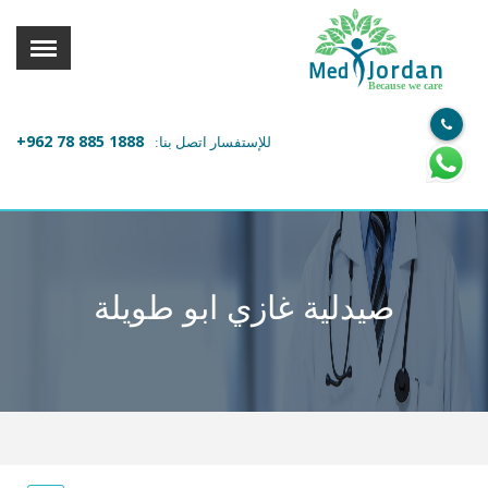
القائمة
X
Jordan
Med
Because we care
معلومات المستخدم
+962 78 885 1888
للإستفسار اتصل بنا:
اللغة
تسجيل الدخول
التسجيل
ابحث عن مزود الخدمة الطبية
صيدلية غازي ابو طويلة
الرئيسة
عن ميدكس
خدماتنا
عن الاردن
احجز موعدك الان مع