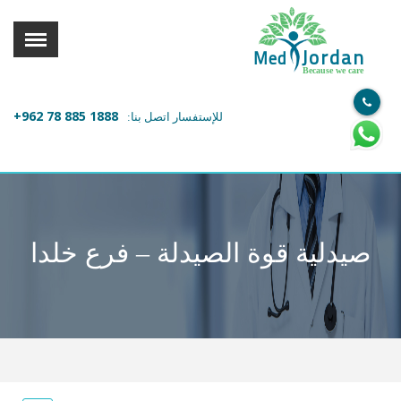
القائمة
X
Jordan
Med
Because we care
معلومات المستخدم
+962 78 885 1888
للإستفسار اتصل بنا:
اللغة
تسجيل الدخول
التسجيل
ابحث عن مزود الخدمة الطبية
صيدلية قوة الصيدلة – فرع خلدا
الرئيسة
عن ميدكس
خدماتنا
عن الاردن
احجز موعدك الان مع