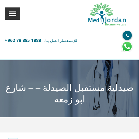
القائمة
X
Jordan
Med
Because we care
معلومات المستخدم
+962 78 885 1888
للإستفسار اتصل بنا:
اللغة
تسجيل الدخول
التسجيل
ابحث عن مزود الخدمة الطبية
صيدلية مستقبل الصيدلة – – شارع
الرئيسة
ابو زمعه
عن ميدكس
خدماتنا
عن الاردن
احجز موعدك الان مع