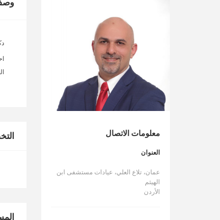
وصف
دك
اح
ال
معلومات الاتصال
الت
العنوان
عمان، تلاع العلي، عيادات مستشفى ابن
الهيثم
الأردن
المس