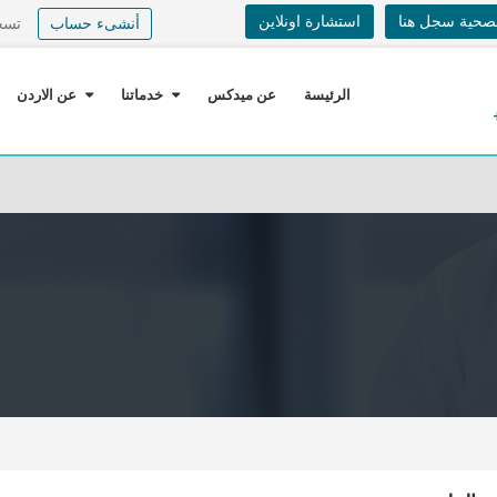
لصحية سجل هنا
استشارة اونلاين
أنشىء حساب
تسج
الرئيسة
عن ميدكس
خدماتنا
عن الاردن