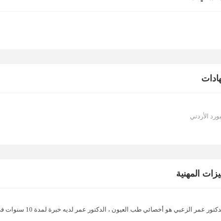
ادات
بورد الأردني
يزات المهنية
كتور عمر الزعبي هو أخصائي طب العيون ، الدكتور عمر لديه خبرة لمدة 10 سنوات في مجاله ، ويعمل حاليًا في مركز شامي للعيون.