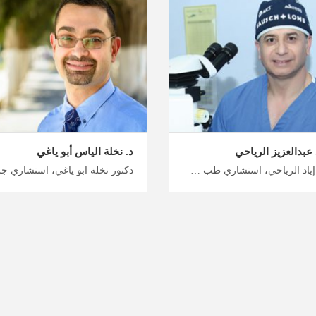
د عبدالعزيز الرياحي
د. نخلة الياس أبو ياغي
دكتور إياد الرياحي، استشاري طب عيون في عمان استفد من شبكتنا العالمية من المستشفيات والأطباء في الأردن، جراحة العيون المبتكرة والآمنة من أمهر اختصاصيو العيون، خطط لرحلتك العلاجية في الأردن مع ميدكس