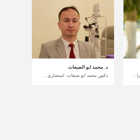
د. محمد ابو الضبعات
دكتور نخلة ابو ياغي، استشاري جراحة عيون في عمان احصل على خطة علاج ملائمة في الأردن مع ميدكس الأردن، تكنولوجيا متقدمة لجراحة العيون الدقيقة في الأردن، ميدكس هي خيارك الصحيح لخدمات الاستقبال والعلاج
دكتور محمد ابو ضبعات، استشاري جراحة عيون في عمان احصل على علاج ميسور التكلفة في الأردن معنا، أفضل أطباء العيون في الأردن لجراحة وعلاج مختلف مشاكل العيون، ابدأ رحلتك العلاجية والاستشفائية مع ميدكس الأردن