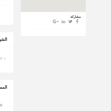
مشاركة
الشه
ال
المم
الد