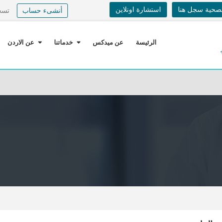
لصحية سجل هنا
استشارة اونلاين
أنشىء حساب
تسج
الرئيسة
عن ميدكس
خدماتنا
عن الاردن