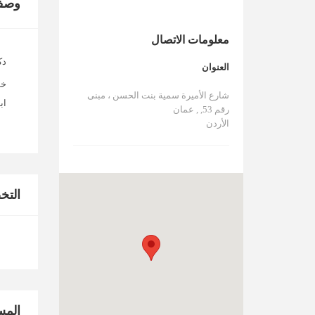
وصف
معلومات الاتصال
دك
العنوان
خط
شارع الأميرة سمية بنت الحسن ، مبنى
اب
رقم 53, , عمان
الأردن
الت
المس